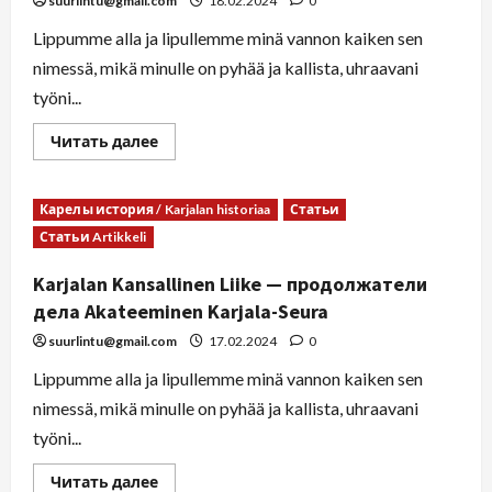
suurlintu@gmail.com
18.02.2024
0
Lippumme alla ja lipullemme minä vannon kaiken sen
nimessä, mikä minulle on pyhää ja kallista, uhraavani
työni...
Читать далее
Карелы история / Karjalan historiaa
Статьи
Статьи Artikkeli
Karjalan Kansallinen Liike — продолжатели
дела Akateeminen Karjala-Seura
suurlintu@gmail.com
17.02.2024
0
Lippumme alla ja lipullemme minä vannon kaiken sen
nimessä, mikä minulle on pyhää ja kallista, uhraavani
työni...
Читать далее