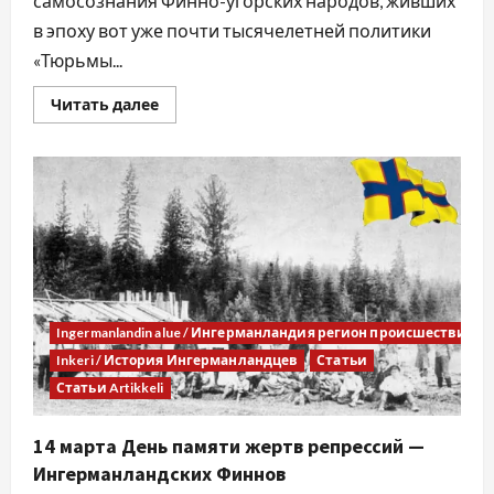
самосознания Финно-угорских народов, живших
в эпоху вот уже почти тысячелетней политики
«Тюрьмы...
Читать далее
Ingermanlandin alue / Ингерманландия регион происшествия
Inkeri / История Ингерманландцев
Статьи
Статьи Artikkeli
14 марта День памяти жертв репрессий —
Ингерманландских Финнов