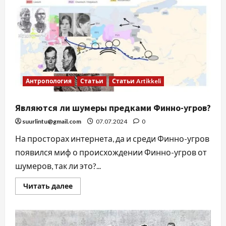
Антропология
Статьи
Статьи Artikkeli
Являются ли шумеры предками Финно-угров?
suurlintu@gmail.com
07.07.2024
0
На просторах интернета, да и среди Финно-угров
появился миф о происхождении Финно-угров от
шумеров, так ли это?...
Читать далее