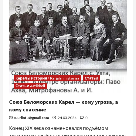
Карелы история / Karjalan historiaa
Статьи
Статьи Artikkeli
Союз Беломорских Карел — кому угроза, а
кому спасение
suurlintu@gmail.com
24.03.2024
0
Конец XIX века ознаменовался подъёмом