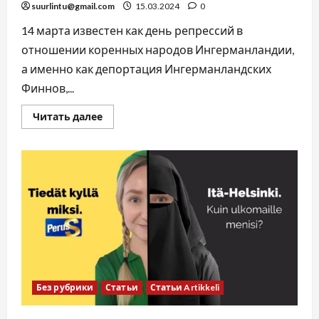
suurlintu@gmail.com
15.03.2024
0
14 марта известен как день репрессий в
отношении коренных народов Ингерманландии,
а именно как депортация Ингерманландских
Финнов,...
Читать далее
Без рубрики
Статьи
Статьи Artikkeli