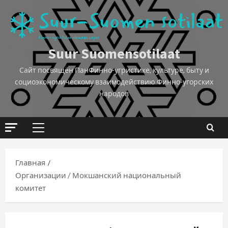
Suur Suomensotilaat
Сайт посвящён ПанФинно-угристике, культуре, быту и
социоэкономическому взаимодействию Финно-угорских
народов
Главная
Организации / Мокшанский национальный
комитет