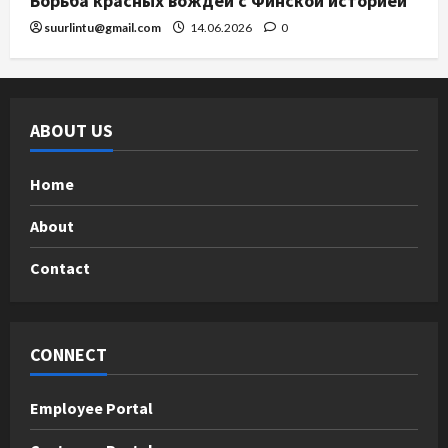
Борьба красных вождей с Финской историей
suurlintu@gmail.com
14.06.2026
0
ABOUT US
Home
About
Contact
CONNECT
Employee Portal