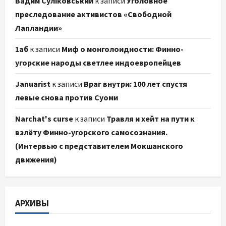
Вадим Суліковський
к записи
Уголовное
преследование активистов «Свободной
Лапландии»
1аб
к записи
Миф о монголоидности: Финно-
угорские народы светлее индоевропейцев
Januarist
к записи
Враг внутри: 100 лет спустя
левые снова против Суоми
Narchat's curse
к записи
Травля и хейт на пути к
взлёту Финно-угорского самосознания.
(Интервью с представителем Мокшанского
движения)
АРХИВЫ