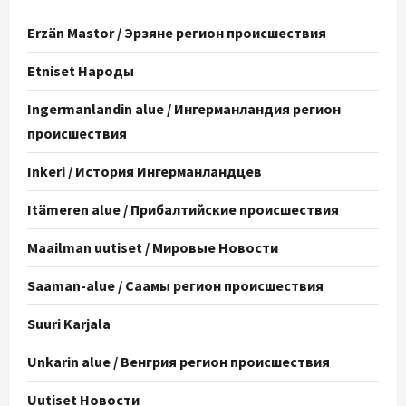
Erzän Mastor / Эрзяне регион происшествия
Etniset Народы
Ingermanlandin alue / Ингерманландия регион
происшествия
Inkeri / История Ингерманландцев
Itämeren alue / Прибалтийские происшествия
Maailman uutiset / Мировые Новости
Saaman-alue / Саамы регион происшествия
Suuri Karjala
Unkarin alue / Венгрия регион происшествия
Uutiset Новости