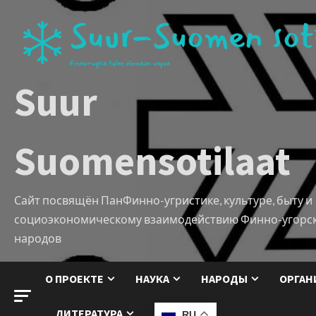
Suur
Suomensotilaat
Сайт посвящён ПанФинно-угристике, культуре, быту и
социоэкономическому взаимодействию Финно-угорс
народов
О ПРОЕКТЕ
НАУКА
НАРОДЫ
ОРГАН
ЛИТЕРАТУРА
RU