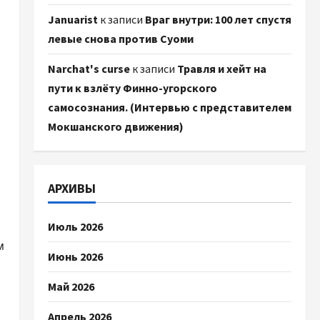
Januarist
к записи
Враг внутри: 100 лет спустя
левые снова против Суоми
Narchat's curse
к записи
Травля и хейт на
пути к взлёту Финно-угорского
самосознания. (Интервью с представителем
Мокшанского движения)
АРХИВЫ
Июль 2026
м
Июнь 2026
Май 2026
Апрель 2026