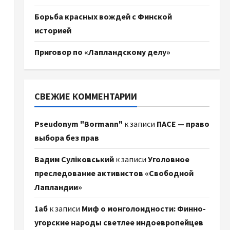
Борьба красных вождей с Финской
историей
Приговор по «Лапландскому делу»
СВЕЖИЕ КОММЕНТАРИИ
Pseudonym "Bormann"
к записи
ПАСЕ — право
выбора без прав
Вадим Суліковський
к записи
Уголовное
преследование активистов «Свободной
Лапландии»
1аб
к записи
Миф о монголоидности: Финно-
угорские народы светлее индоевропейцев