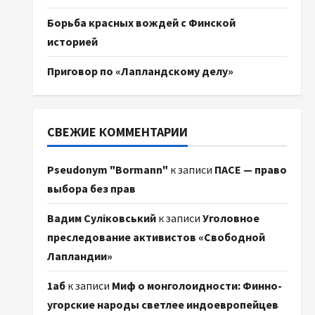
Борьба красных вождей с Финской
историей
Приговор по «Лапландскому делу»
СВЕЖИЕ КОММЕНТАРИИ
Pseudonym "Bormann"
к записи
ПАСЕ — право
выбора без прав
Вадим Суліковський
к записи
Уголовное
преследование активистов «Свободной
Лапландии»
1аб
к записи
Миф о монголоидности: Финно-
угорские народы светлее индоевропейцев