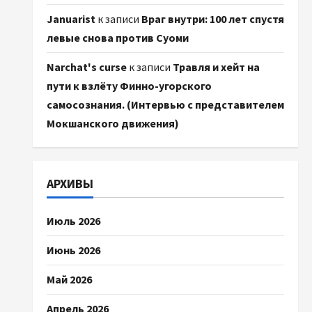
Januarist
к записи
Враг внутри: 100 лет спустя
левые снова против Суоми
Narchat's curse
к записи
Травля и хейт на
пути к взлёту Финно-угорского
самосознания. (Интервью с представителем
Мокшанского движения)
АРХИВЫ
Июль 2026
Июнь 2026
Май 2026
Апрель 2026