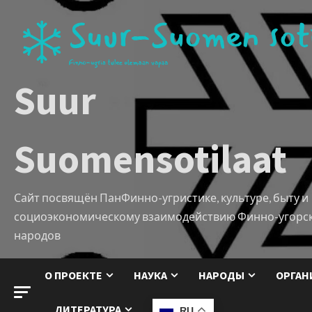
Suur
Suomensotilaat
Сайт посвящён ПанФинно-угристике, культуре, быту и
социоэкономическому взаимодействию Финно-угорс
народов
О ПРОЕКТЕ
НАУКА
НАРОДЫ
ОРГАН
ЛИТЕРАТУРА
RU