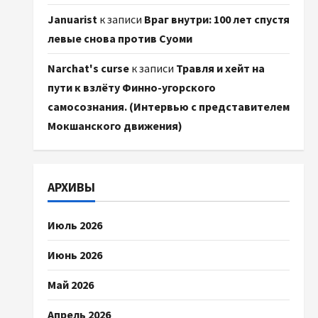
Januarist
к записи
Враг внутри: 100 лет спустя
левые снова против Суоми
Narchat's curse
к записи
Травля и хейт на
пути к взлёту Финно-угорского
самосознания. (Интервью с представителем
Мокшанского движения)
АРХИВЫ
Июль 2026
Июнь 2026
Май 2026
Апрель 2026