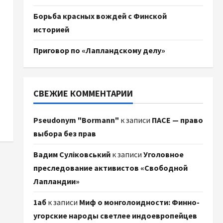
Борьба красных вождей с Финской
историей
Приговор по «Лапландскому делу»
СВЕЖИЕ КОММЕНТАРИИ
Pseudonym "Bormann"
к записи
ПАСЕ — право
выбора без прав
Вадим Суліковський
к записи
Уголовное
преследование активистов «Свободной
Лапландии»
1аб
к записи
Миф о монголоидности: Финно-
угорские народы светлее индоевропейцев