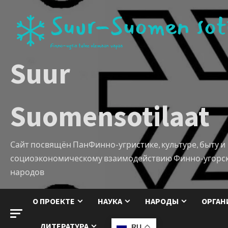
Suur
Suomensotilaat
Сайт посвящён ПанФинно-угристике, культуре, быту и
социоэкономическому взаимодействию Финно-угорс
народов
О ПРОЕКТЕ
НАУКА
НАРОДЫ
ОРГАН
ЛИТЕРАТУРА
RU