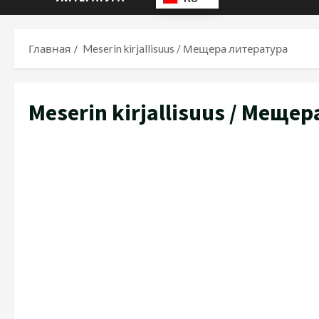
Главная
Meserin kirjallisuus / Мещера литература
Meserin kirjallisuus / Меще