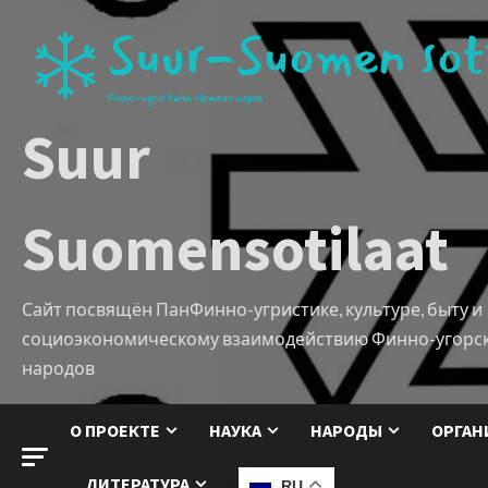
Suur
Suomensotilaat
Сайт посвящён ПанФинно-угристике, культуре, быту и
социоэкономическому взаимодействию Финно-угорс
народов
О ПРОЕКТЕ
НАУКА
НАРОДЫ
ОРГАН
ЛИТЕРАТУРА
RU