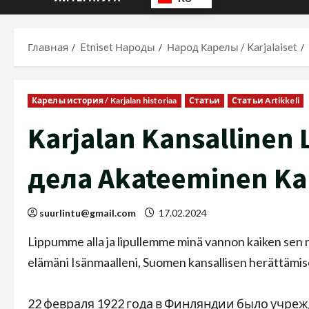
Главная
Etniset Народы
Народ Карелы / Karjalaiset
Карелы история / Karjalan historiaa
Статьи
Статьи Artikkeli
Karjalan Kansallinen
дела Akateeminen Kar
suurlintu@gmail.com
17.02.2024
Lippumme alla ja lipullemme minä vannon kaiken sen ni
elämäni Isänmaalleni, Suomen kansallisen herättämise
22 февраля 1922 года в Финляндии было учр