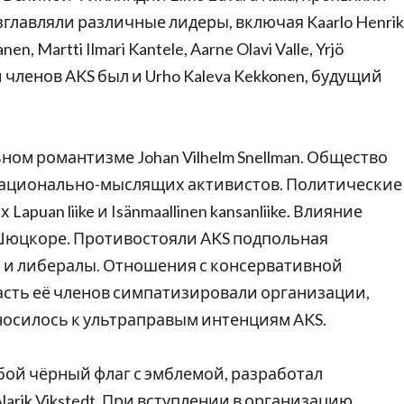
главляли различные лидеры, включая Kaarlo Henrik
anen, Martti Ilmari Kantele, Aarne Olavi Valle, Yrjö
реди членов AKS был и Urho Kaleva Kekkonen, будущий
ом романтизме Johan Vilhelm Snellman. Общество
национально-мыслящих активистов. Политические
puan liike и Isänmaallinen kansanliike. Влияние
Шюцкоре. Противостояли AKS подпольная
 и либералы. Отношения с консервативной
часть её членов симпатизировали организации,
носилось к ультраправым интенциям AKS.
ой чёрный флаг с эмблемой, разработал
arik Vikstedt. При вступлении в организацию