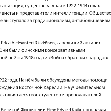
организация, существовавшая в 1922-1944 годах.
ивисты и представители интеллигенции. Обществ
е выступало за традиционализм, антибольшевизм
kki Aleksanteri Räikkönen, карельский активист
ojoki. Они были финскими консервативными
ой войны 1918 года и «Войнах братских народов»
1922 года. На нём были обсуждены методы помощи
ождения Восточной Карелии. На учредительном
есколько десятков студентов и преподавателей.
Великой Финляндии Elmo Edvard Kaila, проявляли