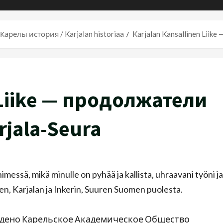
Карелы история / Karjalan historiaa
Karjalan Kansallinen Liik
 Liike — продолжатели
jala-Seura
messä, mikä minulle on pyhää ja kallista, uhraavani työni ja
n, Karjalan ja Inkerin, Suuren Suomen puolesta.
еждено Карельское Академическое Общество