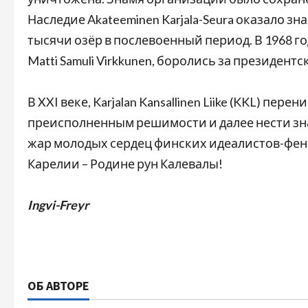
Наследие Akateeminen Karjala-Seura оказало 
тысячи озёр в послевоенный период. В 1968 год
Matti Samuli Virkkunen, боролись за президентс
В XXI веке, Karjalan Kansallinen Liike (KKL) пере
преисполненным решимости и далее нести зн
жар молодых сердец финских идеалистов-фенн
Карелии – Родине рун Калевалы!
Ingvi-Freyr
ОБ АВТОРЕ