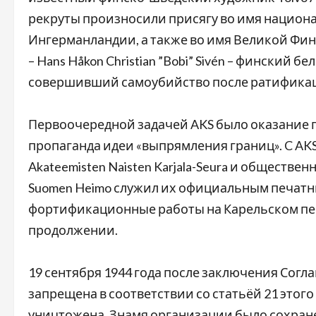
рекруты произносили присягу во имя национ
Ингерманландии, а также во имя Великой Фин
– Hans Håkon Christian ”Bobi” Sivén – финский б
совершивший самоубийство после ратификаци
Первоочередной задачей AKS было оказание 
пропаганда идеи «выпрямления границ». C A
Akateemisten Naisten Karjala-Seura и обществе
Suomen Heimo служил их официальным печат
фортификационные работы на Карельском пер
продолжении.
19 сентября 1944 года после заключения Согл
запрещена в соответствии со статьёй 21 этог
уничтожена. Знамя организации было сохран