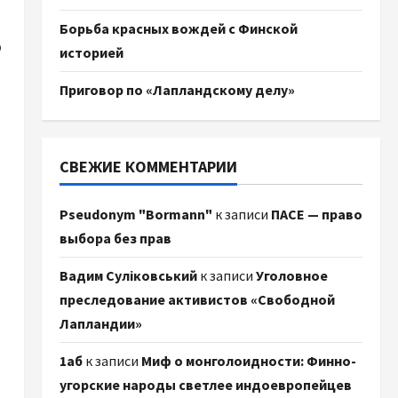
Борьба красных вождей с Финской
о
историей
Приговор по «Лапландскому делу»
СВЕЖИЕ КОММЕНТАРИИ
Pseudonym "Bormann"
к записи
ПАСЕ — право
выбора без прав
Вадим Суліковський
к записи
Уголовное
преследование активистов «Свободной
Лапландии»
1аб
к записи
Миф о монголоидности: Финно-
угорские народы светлее индоевропейцев