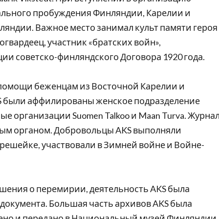
ального пробуждения Финляндии, Карелии и
ляндии. Важное место занимал культ памяти героя
елогвардеец, участник «братских войн»,
и советско-финляндского Договора 1920 года.
помощи беженцам из Восточной Карелии и
KS были аффилированы женское подразделение
нные организации Suomen Talkoo и Maan Turva. Журна
ным органом. Добровольцы AKS выполняли
ешейке, участвовали в Зимней войне и Войне-
ашения о перемирии, деятельность AKS была
о документа. Большая часть архивов AKS была
ено и передано в Национальный музей Финляндии.