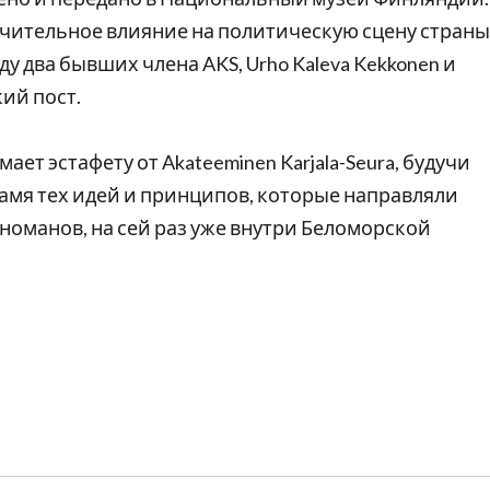
значительное влияние на политическую сцену страны
у два бывших члена AKS, Urho Kaleva Kekkonen и
кий пост.
нимает эстафету от Akateeminen Karjala-Seura, будучи
амя тех идей и принципов, которые направляли
оманов, на сей раз уже внутри Беломорской