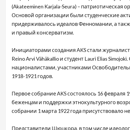
(Akateeminen Karjala-Seura) – патриотическая 
Основой организации были студенческие акт
придерживалось идеалов Фенномании, а такж
и правый консерватизм.
Инициаторами создания AKS стали журналист Er
Reino Arvi Vähäkallio и студент Lauri Elias Sim
националистами, участниками Освободительн
1918-1921 годов.
Первое собрание AKS состоялось 16 февраля 
беженцам и поддержки этнокультурного возр
собрании 1 марта 1922 года присутствовало н
Представители Шюцкора, в том числе идеолог 