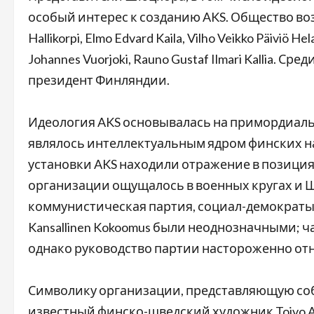
особый интерес к созданию AKS. Общество воз
Hallikorpi, Elmo Edvard Kaila, Vilho Veikko Päiviö Hel
Johannes Vuorjoki, Rauno Gustaf Ilmari Kallia. С
президент Финляндии.
Идеология AKS основывалась на примордиальн
являлось интеллектуальным ядром финских 
установки AKS находили отражение в позициях La
организации ощущалось в военных кругах и 
коммунистическая партия, социал-демократы
Kansallinen Kokoomus были неоднозначными; 
однако руководство партии настороженно от
Символику организации, представляющую соб
известный финско-шведский художник Toivo Al