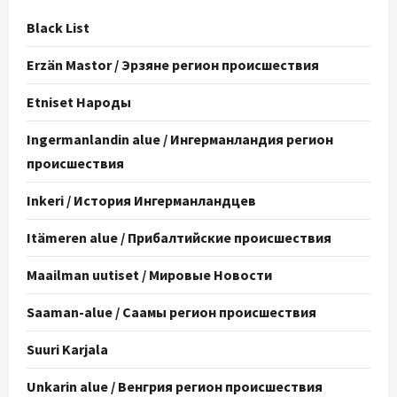
Black List
Erzän Mastor / Эрзяне регион происшествия
Etniset Народы
Ingermanlandin alue / Ингерманландия регион
происшествия
Inkeri / История Ингерманландцев
Itämeren alue / Прибалтийские происшествия
Maailman uutiset / Мировые Новости
Saaman-alue / Саамы регион происшествия
Suuri Karjala
Unkarin alue / Венгрия регион происшествия