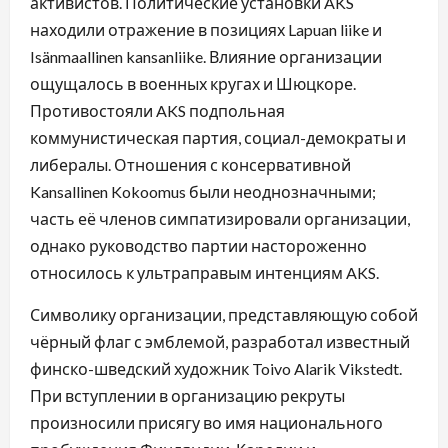
активистов. Политические установки AKS
находили отражение в позициях Lapuan liike и
Isänmaallinen kansanliike. Влияние организации
ощущалось в военных кругах и Шюцкоре.
Противостояли AKS подпольная
коммунистическая партия, социал-демократы и
либералы. Отношения с консервативной
Kansallinen Kokoomus были неоднозначными;
часть её членов симпатизировали организации,
однако руководство партии настороженно
относилось к ультраправым интенциям AKS.
Символику организации, представляющую собой
чёрный флаг с эмблемой, разработал известный
финско-шведский художник Toivo Alarik Vikstedt.
При вступлении в организацию рекруты
произносили присягу во имя национального