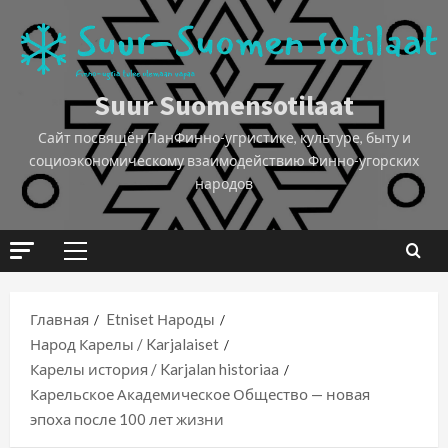
Suur Suomensotilaat
Сайт посвящён ПанФинно-угристике, культуре, быту и
социоэкономическому взаимодействию Финно-угорских
народов
Главная
Etniset Народы
Народ Карелы / Karjalaiset
Карелы история / Karjalan historiaa
Карельское Академическое Общество — новая
эпоха после 100 лет жизни