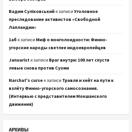
Вадим Суліковський
к записи
Уголовное
преследование активистов «Свободной
Лапландии»
1аб
к записи
Миф о монголоидности: Финно-
угорские народы светлее индоевропейцев
Januarist
к записи
Враг внутри: 100 лет спустя
левые снова против Суоми
Narchat's curse
к записи
Травля и хейт на пути к
взлёту Финно-угорского самосознания.
(Интервью с представителем Мокшанского
движения)
АРХИВЫ