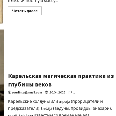
в безличностную массу...
Читать далее
Карельская магическая практика из
глубины веков
suurlintu@gmail.com
20.04.2023
1
Карельские колдуны или arpoja (прорицатели и
предсказатели), tietäjä (ведуны, провидцы, знахари),
oppii, kolduna известны со времён начала...