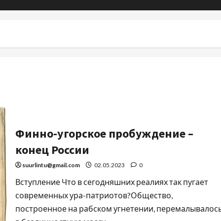
Финно-угорское пробуждение –
конец России
suurlintu@gmail.com
02.05.2023
0
Вступление Что в сегодняшних реалиях так пугает
современных ура-патриотов?Общество,
построенное на рабском угнетении, перемалывалос