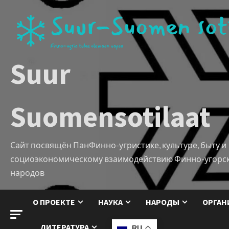
Suur
Suomensotilaat
Сайт посвящён ПанФинно-угристике, культуре, быту и
социоэкономическому взаимодействию Финно-угорс
народов
О ПРОЕКТЕ
НАУКА
НАРОДЫ
ОРГАН
ЛИТЕРАТУРА
RU