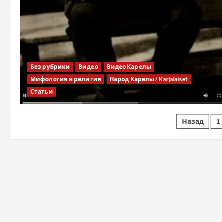
Без рубрики
Видео
Видео Карелы
Мифология и религия
Народ Карелы / Karjalaiset
Статьи
Назад
1