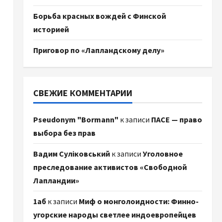
Борьба красных вождей с Финской
историей
Приговор по «Лапландскому делу»
СВЕЖИЕ КОММЕНТАРИИ
Pseudonym "Bormann"
к записи
ПАСЕ — право
выбора без прав
Вадим Суліковський
к записи
Уголовное
преследование активистов «Свободной
Лапландии»
1аб
к записи
Миф о монголоидности: Финно-
угорские народы светлее индоевропейцев