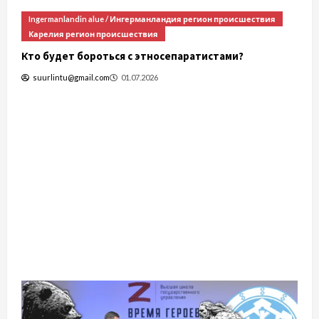
Коми регион происшествия
Закон о ликвидации Коми
Б
suurlintu@gmail.com
19.06.2026