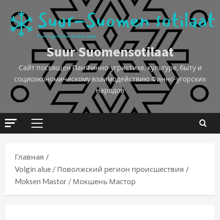
Suur Suomensotilaat
Сайт посвящён ПанФинно-угристике, культуре, быту и
социоэкономическому взаимодействию Финно-угорских
народов
Главная
Volgin alue / Поволжский регион происшествия
Moksen Mastor / Мокшень Мастор