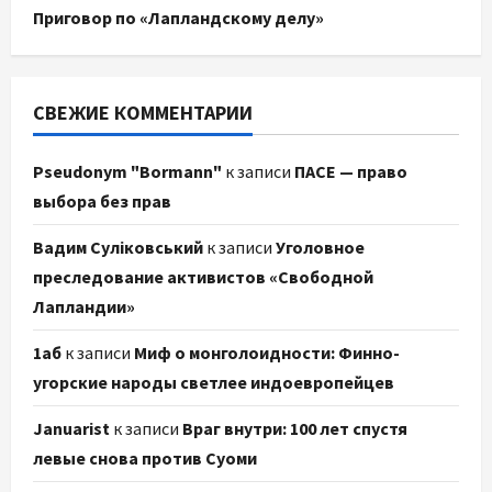
Приговор по «Лапландскому делу»
СВЕЖИЕ КОММЕНТАРИИ
Pseudonym "Bormann"
к записи
ПАСЕ — право
выбора без прав
Вадим Суліковський
к записи
Уголовное
преследование активистов «Свободной
Лапландии»
1аб
к записи
Миф о монголоидности: Финно-
угорские народы светлее индоевропейцев
Januarist
к записи
Враг внутри: 100 лет спустя
левые снова против Суоми