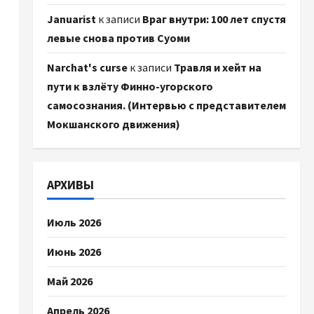
Januarist
к записи
Враг внутри: 100 лет спустя
левые снова против Суоми
Narchat's curse
к записи
Травля и хейт на
пути к взлёту Финно-угорского
самосознания. (Интервью с представителем
Мокшанского движения)
АРХИВЫ
Июль 2026
Июнь 2026
Май 2026
Апрель 2026