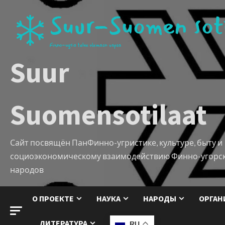
Suur
Suomensotilaat
Сайт посвящён ПанФинно-угристике, культуре, быту и
социоэкономическому взаимодействию Финно-угорс
народов
О ПРОЕКТЕ
НАУКА
НАРОДЫ
ОРГАН
ЛИТЕРАТУРА
RU