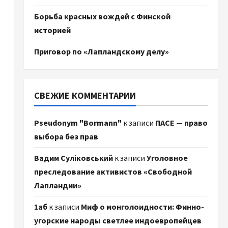
Борьба красных вождей с Финской
историей
Приговор по «Лапландскому делу»
СВЕЖИЕ КОММЕНТАРИИ
Pseudonym "Bormann"
к записи
ПАСЕ — право
выбора без прав
Вадим Суліковський
к записи
Уголовное
преследование активистов «Свободной
Лапландии»
1аб
к записи
Миф о монголоидности: Финно-
угорские народы светлее индоевропейцев