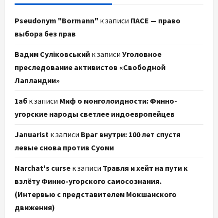
Pseudonym "Bormann"
к записи
ПАСЕ — право
выбора без прав
Вадим Суліковський
к записи
Уголовное
преследование активистов «Свободной
Лапландии»
1аб
к записи
Миф о монголоидности: Финно-
угорские народы светлее индоевропейцев
Januarist
к записи
Враг внутри: 100 лет спустя
левые снова против Суоми
Narchat's curse
к записи
Травля и хейт на пути к
взлёту Финно-угорского самосознания.
(Интервью с представителем Мокшанского
движения)