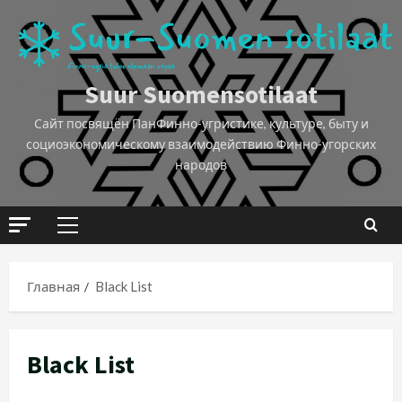
Suur Suomensotilaat
Сайт посвящён ПанФинно-угристике, культуре, быту и
социоэкономическому взаимодействию Финно-угорских
народов
Главная
Black List
Black List