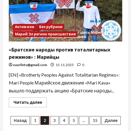
Активизм
Без рубрики
Марий Эл регион происшествия
«Братские народы против тоталитарных
режимов» : Марийцы
suurlintu@gmail.com
15.11.2025
0
[EN] «Brotherly Peoples Against Totalitarian Regimes»:
Mari People Марийское движение «Mari Kava»
вышло поддержать акцию «Братские народы...
Читать далее
Назад
1
2
3
4
5
…
15
Далее