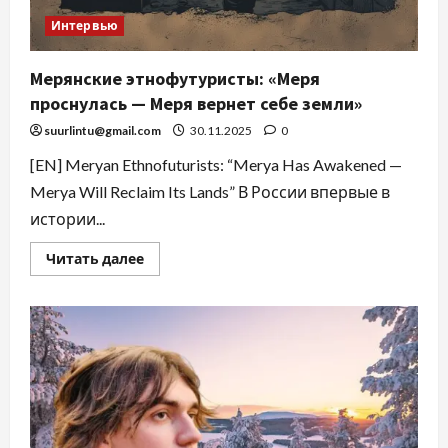
Интервью
Мерянские этнофутуристы: «Меря
проснулась — Меря вернет себе земли»
suurlintu@gmail.com
30.11.2025
0
[EN] Meryan Ethnofuturists: “Merya Has Awakened —
Merya Will Reclaim Its Lands” В России впервые в
истории...
Читать далее