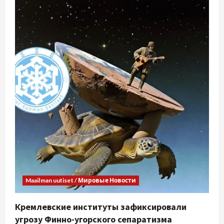
Maailman uutiset / Мировые Новости
Кремлевские институты зафиксировали
угрозу Финно-угорского сепаратизма