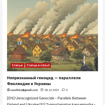
Статьи
Статьи Artikkeli
Непризнанный геноцид — параллели
Финляндии и Украины
suurlintu@gmail.com
08.12.2025
0
[EN] Unrecognized Genocide – Parallels Between
Finland and Ukraine [FI] Tunnustamaton kansanmurha –