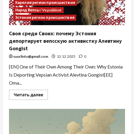
Карелия регион происшествия
Народ Вепсы / Vepsäläiset
Эстония регион происшествия
Своя среди Своих: почему Эстония
депортирует вепсскую активистку Алевтину
Gongist
suurlintu@gmail.com
12.12.2025
0
[EN] One of Their Own Among Their Own: Why Estonia
Is Deporting Vepsian Activist Alevtina Gongist[EE]
Oma...
Читать далее