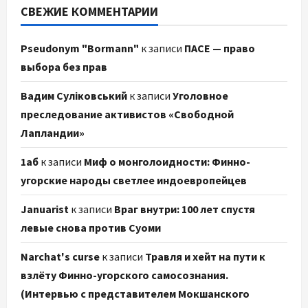
СВЕЖИЕ КОММЕНТАРИИ
Pseudonym "Bormann"
к записи
ПАСЕ — право
выбора без прав
Вадим Суліковський
к записи
Уголовное
преследование активистов «Свободной
Лапландии»
1аб
к записи
Миф о монголоидности: Финно-
угорские народы светлее индоевропейцев
Januarist
к записи
Враг внутри: 100 лет спустя
левые снова против Суоми
Narchat's curse
к записи
Травля и хейт на пути к
взлёту Финно-угорского самосознания.
(Интервью с представителем Мокшанского