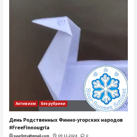
Активизм
Без рубрики
День Родственных Финно-угорских народов
#FreeFinnougria
suurlintu@gmail.com
09.11.2024
0