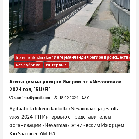
Ingermanlandin alue / Ингерманландия регион происшествия
Без рубрики
Интервью
Агитация на улицах Ингрии от «Nevanmaa»
2024 год [RU/FI]
suurlintu@gmail.com
18.09.2024
0
Agitaatiota Inkerin kaduilla «Nevanmaa»-järjestöltä,
vuosi 2024 [FI] Интервью с представителем
организации «Nevanmaa», этническим Ижорцем,
Kiri Saarninen`ом. На...