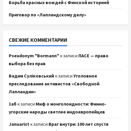
Борьба красных вождей с Финской историей
Приговор по «Лапландскому делу»
СВЕЖИЕ КОММЕНТАРИИ
Pseudonym "Bormann"
к записи
ПАСЕ — право
выбора без прав
Вадим Суліковський
к записи
Уголовное
преследование активистов «Свободной
Лапландии»
1аб
к записи
Миф о монголоидности: Финно-
угорские народы светлее индоевропейцев
Januarist
к записи
Враг внутри: 100 лет спустя