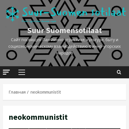
Suur Suomensotilaat
Сайт посвящён ПанФинно-угристике, культуре, быту и
социоэкономическому взаимодействию Финно-угорских
народов
Главная
neokommunistit
neokommunistit