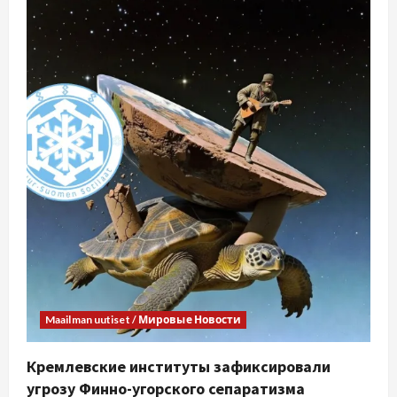
Maailman uutiset / Мировые Новости
Кремлевские институты зафиксировали
угрозу Финно-угорского сепаратизма