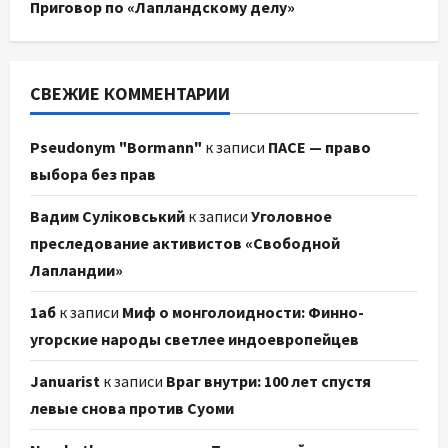
Приговор по «Лапландскому делу»
СВЕЖИЕ КОММЕНТАРИИ
Pseudonym "Bormann"
к записи
ПАСЕ — право
выбора без прав
Вадим Суліковський
к записи
Уголовное
преследование активистов «Свободной
Лапландии»
1аб
к записи
Миф о монголоидности: Финно-
угорские народы светлее индоевропейцев
Januarist
к записи
Враг внутри: 100 лет спустя
левые снова против Суоми