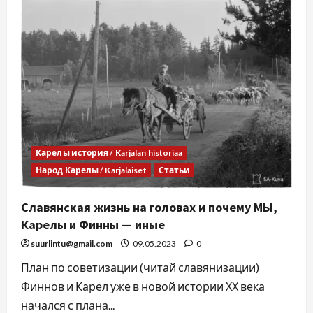
Карелы история / Karjalan historiaa
Народ Карелы / Karjalaiset
Статьи
Славянская жизнь на головах и почему МЫ,
Карелы и Финны — иные
suurlintu@gmail.com
09.05.2023
0
План по советизации (читай славянизации)
Финнов и Карел уже в новой истории ХХ века
начался с плана...