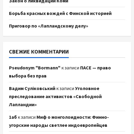
Закон о ликвидации Коми
Борьба красных вождей с Финской историей
Приговор по «Лапландскому делу»
СВЕЖИЕ КОММЕНТАРИИ
Pseudonym "Bormann"
к записи
ПАСЕ — право
выбора без прав
Вадим Суліковський
к записи
Уголовное
преследование активистов «Свободной
Лапландии»
1аб
к записи
Миф о монголоидности: Финно-
угорские народы светлее индоевропейцев