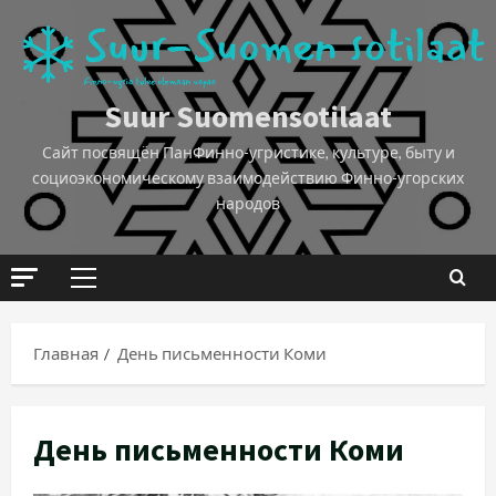
Suur Suomensotilaat
Сайт посвящён ПанФинно-угристике, культуре, быту и
социоэкономическому взаимодействию Финно-угорских
народов
Главная
День письменности Коми
День письменности Коми