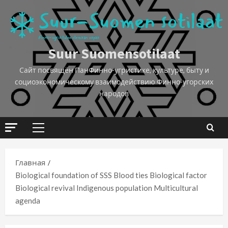
Suur Suomensotilaat
Сайт посвящён ПанФинно-угристике, культуре, быту и
социоэкономическому взаимодействию Финно-угорских
народов
Главная
Biological foundation of SSS Blood ties Biological factor
Biological revival Indigenous population Multicultural
agenda