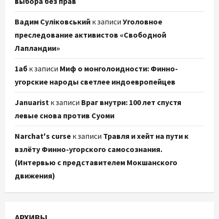
выбора без прав
Вадим Суліковський
к записи
Уголовное
преследование активистов «Свободной
Лапландии»
1аб
к записи
Миф о монголоидности: Финно-
угорские народы светлее индоевропейцев
Januarist
к записи
Враг внутри: 100 лет спустя
левые снова против Суоми
Narchat's curse
к записи
Травля и хейт на пути к
взлёту Финно-угорского самосознания.
(Интервью с представителем Мокшанского
движения)
АРХИВЫ