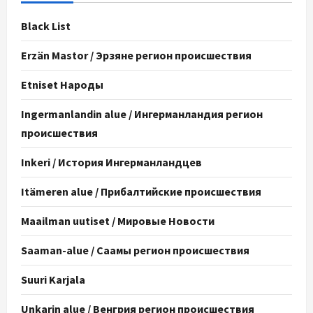
Black List
Erzän Mastor / Эрзяне регион происшествия
Etniset Народы
Ingermanlandin alue / Ингерманландия регион
происшествия
Inkeri / История Ингерманландцев
Itämeren alue / Прибалтийские происшествия
Maailman uutiset / Мировые Новости
Saaman-alue / Саамы регион происшествия
Suuri Karjala
Unkarin alue / Венгрия регион происшествия