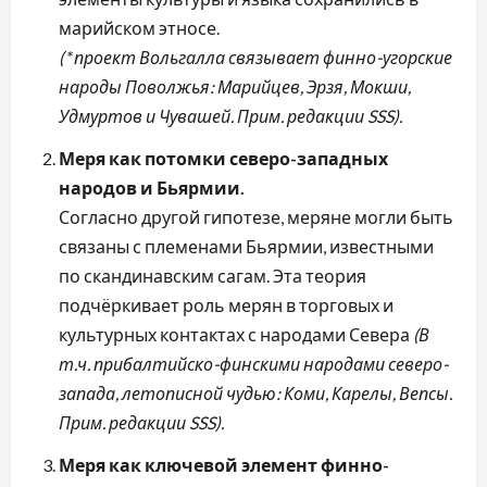
марийском этносе.
(* проект Вольгалла связывает финно-угорские
народы Поволжья: Марийцев, Эрзя, Мокши,
Удмуртов и Чувашей. Прим. редакции SSS).
Меря как потомки северо-западных
народов и Бьярмии.
Согласно другой гипотезе, меряне могли быть
связаны с племенами Бьярмии, известными
по скандинавским сагам. Эта теория
подчёркивает роль мерян в торговых и
культурных контактах с народами Севера
(В
т.ч. прибалтийско-финскими народами северо-
запада, летописной чудью: Коми, Карелы, Вепсы.
Прим. редакции SSS).
Меря как ключевой элемент финно-