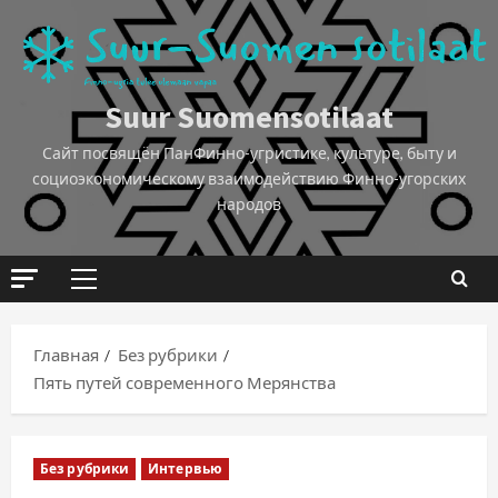
Suur Suomensotilaat
Сайт посвящён ПанФинно-угристике, культуре, быту и
социоэкономическому взаимодействию Финно-угорских
народов
Главная
Без рубрики
Пять путей современного Мерянства
Без рубрики
Интервью