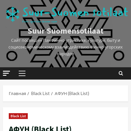
Suur Suomensotilaat
Сайт посвящён ПанФинно-угристике, культуре, быту и
социоэкономическому взаимодействию Финно-угорских
народов
Главная
Black List
АФУН (Black List)
Black List
АФУН (Black List)