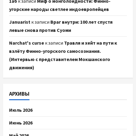
1аб
к записи
Миф о монголоидности: Финно-
угорские народы светлее индоевропейцев
Januarist
к записи
Враг внутри: 100 лет спустя
левые снова против Суоми
Narchat's curse
к записи
Травля и хейт на пути к
взлёту Финно-угорского самосознания.
(Интервью с представителем Мокшанского
движения)
АРХИВЫ
Июль 2026
Июнь 2026
Май 2026