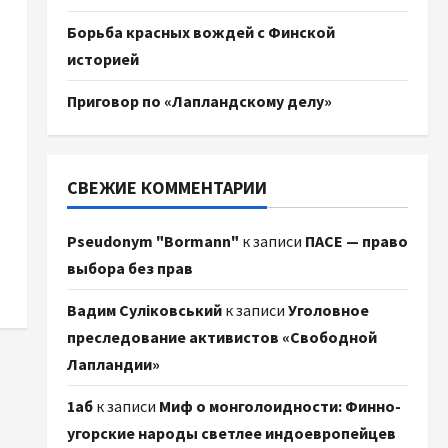
Борьба красных вождей с Финской
историей
Приговор по «Лапландскому делу»
СВЕЖИЕ КОММЕНТАРИИ
Pseudonym "Bormann"
к записи
ПАСЕ — право
выбора без прав
Вадим Суліковський
к записи
Уголовное
преследование активистов «Свободной
Лапландии»
1аб
к записи
Миф о монголоидности: Финно-
угорские народы светлее индоевропейцев