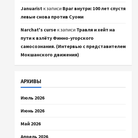
Januarist
к записи
Враг внутри: 100 лет спустя
левые снова против Суоми
Narchat's curse
к записи
Травля и хейт на
пути к взлёту Финно-угорского
самосознания. (Интервью с представителем
Мокшанского движения)
АРХИВЫ
Июль 2026
Июнь 2026
Май 2026
Апрель 2026