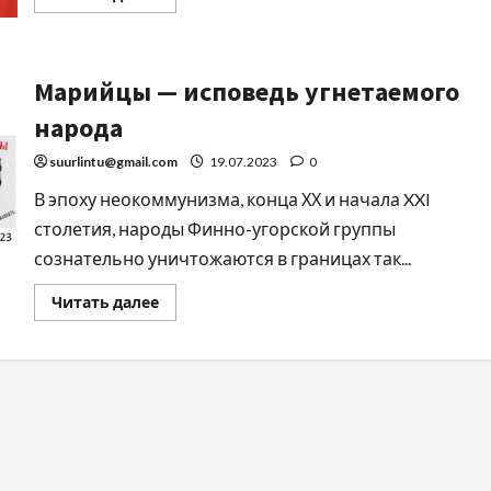
Марийцы — исповедь угнетаемого
народа
suurlintu@gmail.com
19.07.2023
0
В эпоху неокоммунизма, конца ХХ и начала XXI
столетия, народы Финно-угорской группы
сознательно уничтожаются в границах так...
Читать далее