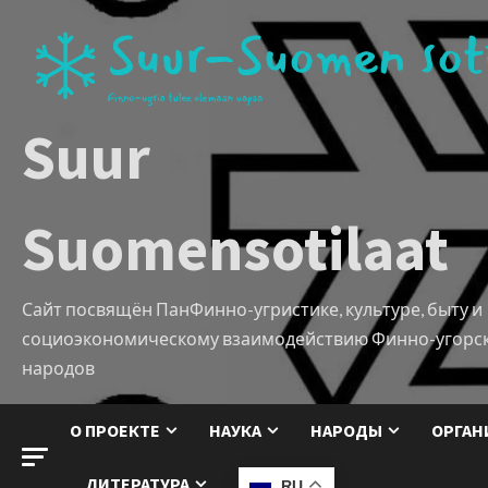
Suur
Suomensotilaat
Сайт посвящён ПанФинно-угристике, культуре, быту и
социоэкономическому взаимодействию Финно-угорс
народов
О ПРОЕКТЕ
НАУКА
НАРОДЫ
ОРГАН
ЛИТЕРАТУРА
RU