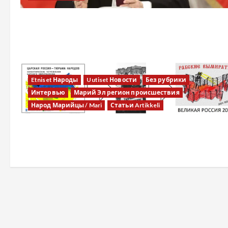
Etniset Народы
Uutiset Новости
Без рубрики
Интервью
Марий Эл регион происшествия
Народ Марийцы / Mari
Статьи Artikkeli