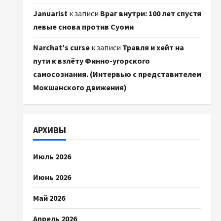
Januarist
к записи
Враг внутри: 100 лет спустя
левые снова против Суоми
Narchat's curse
к записи
Травля и хейт на
пути к взлёту Финно-угорского
самосознания. (Интервью с представителем
Мокшанского движения)
АРХИВЫ
Июль 2026
Июнь 2026
Май 2026
Апрель 2026