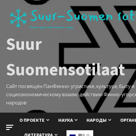
Suur
Suomensotilaat
Сайт посвящён ПанФинно-угристике, культуре, быту и
социоэкономическому взаимодействию Финно-угорс
народов
О ПРОЕКТЕ
НАУКА
НАРОДЫ
ОРГАН
ЛИТЕРАТУРА
RU