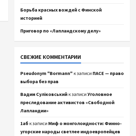
Борьба красных вождей с Финской
историей
Приговор по «Лапландскому делу»
СВЕЖИЕ КОММЕНТАРИИ
Pseudonym "Bormann"
к записи
ПАСЕ — право
выбора без прав
Вадим Суліковський
к записи
Уголовное
преследование активистов «Свободной
Лапландии»
1аб
к записи
Миф о монголоидности: Финно-
угорские народы светлее индоевропейцев