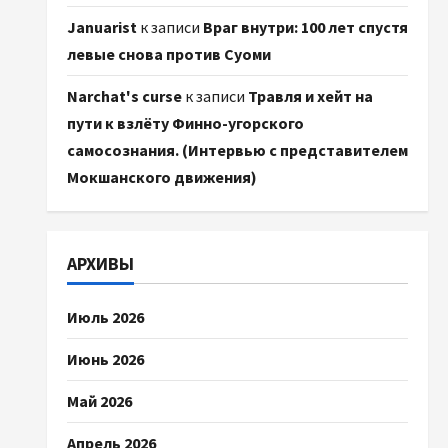
Januarist
к записи
Враг внутри: 100 лет спустя
левые снова против Суоми
Narchat's curse
к записи
Травля и хейт на
пути к взлёту Финно-угорского
самосознания. (Интервью с представителем
Мокшанского движения)
АРХИВЫ
Июль 2026
Июнь 2026
Май 2026
Апрель 2026