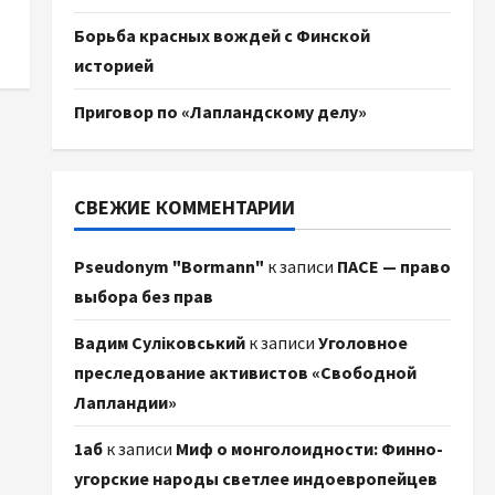
Борьба красных вождей с Финской
историей
Приговор по «Лапландскому делу»
СВЕЖИЕ КОММЕНТАРИИ
Pseudonym "Bormann"
к записи
ПАСЕ — право
выбора без прав
Вадим Суліковський
к записи
Уголовное
преследование активистов «Свободной
Лапландии»
1аб
к записи
Миф о монголоидности: Финно-
угорские народы светлее индоевропейцев