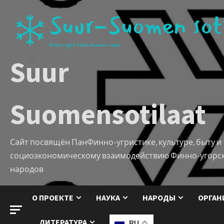
Suur
Suomensotilaat
Сайт посвящён ПанФинно-угристике, культуре, быту и
социоэкономическому взаимодействию Финно-угорс
народов
О ПРОЕКТЕ
НАУКА
НАРОДЫ
ОРГАН
ЛИТЕРАТУРА
RU