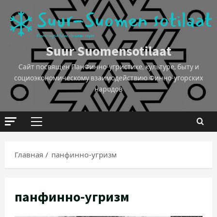
Suur Suomensotilaat
Сайт посвящён ПанФинно-угристике, культуре, быту и
социоэкономическому взаимодействию Финно-угорских
народов
Главная
панфинно-угризм
панфинно-угризм