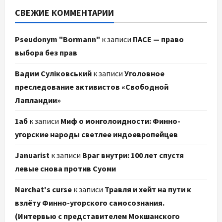
СВЕЖИЕ КОММЕНТАРИИ
Pseudonym "Bormann"
к записи
ПАСЕ — право
выбора без прав
Вадим Суліковський
к записи
Уголовное
преследование активистов «Свободной
Лапландии»
1аб
к записи
Миф о монголоидности: Финно-
угорские народы светлее индоевропейцев
Januarist
к записи
Враг внутри: 100 лет спустя
левые снова против Суоми
Narchat's curse
к записи
Травля и хейт на пути к
взлёту Финно-угорского самосознания.
(Интервью с представителем Мокшанского