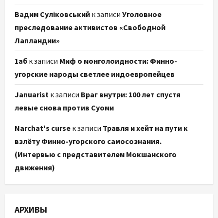
Вадим Суліковський
к записи
Уголовное
преследование активистов «Свободной
Лапландии»
1аб
к записи
Миф о монголоидности: Финно-
угорские народы светлее индоевропейцев
Januarist
к записи
Враг внутри: 100 лет спустя
левые снова против Суоми
Narchat's curse
к записи
Травля и хейт на пути к
взлёту Финно-угорского самосознания.
(Интервью с представителем Мокшанского
движения)
АРХИВЫ