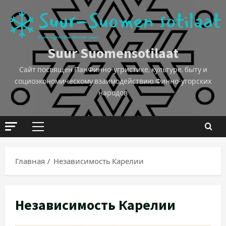
Suur Suomensotilaat
Сайт посвящён ПанФинно-угристике, культуре, быту и
социоэкономическому взаимодействию Финно-угорских
народов
Главная
Независимость Карелии
Независимость Карелии