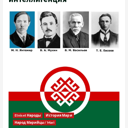
Etniset Народы
История Мари
Народ Марийцы / Mari