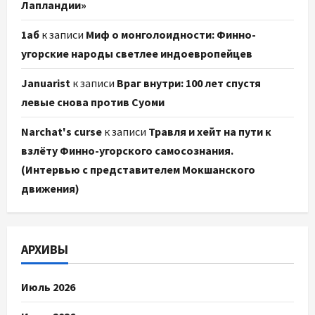
Лапландии»
1аб
к записи
Миф о монголоидности: Финно-
угорские народы светлее индоевропейцев
Januarist
к записи
Враг внутри: 100 лет спустя
левые снова против Суоми
Narchat's curse
к записи
Травля и хейт на пути к
взлёту Финно-угорского самосознания.
(Интервью с представителем Мокшанского
движения)
АРХИВЫ
Июль 2026