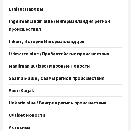
Etniset Народы
Ingermanlandin alue / Ингерманландия регион
происшествия
Inkeri / История Ингерманландцев
Itämeren alue / Прибалтийские происшествия
Maailman uutiset / Мировые Новости
Saaman-alue / Саамы регион происшествия
Suuri Karjala
Unkarin alue / Венгрия регион происшествия
Uutiset Новости
Активизм