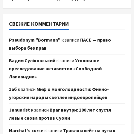
СВЕЖИЕ КОММЕНТАРИИ
Pseudonym "Bormann"
к записи
ПАСЕ — право
выбора без прав
Вадим Суліковський
к записи
Уголовное
преследование активистов «Свободной
Лапландии»
1аб
к записи
Миф о монголоидности: Финно-
угорские народы светлее индоевропейцев
Januarist
к записи
Враг внутри: 100 лет спустя
левые снова против Суоми
Narchat's curse
к записи
Травля и хейт на пути к