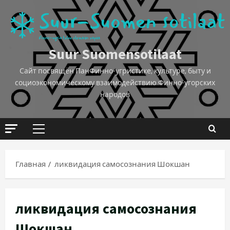
Suur Suomensotilaat
Сайт посвящён ПанФинно-угристике, культуре, быту и
социоэкономическому взаимодействию Финно-угорских
народов
Главная
ликвидация самосознания Шокшан
ликвидация самосознания
Шокшан