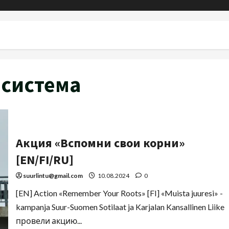
система
Акция «Вспомни свои корни»
[EN/FI/RU]
suurlintu@gmail.com
10.08.2024
0
[EN] Action «Remember Your Roots» [FI] «Muista juuresi» -
kampanja Suur-Suomen Sotilaat ja Karjalan Kansallinen Liike
провели акцию...