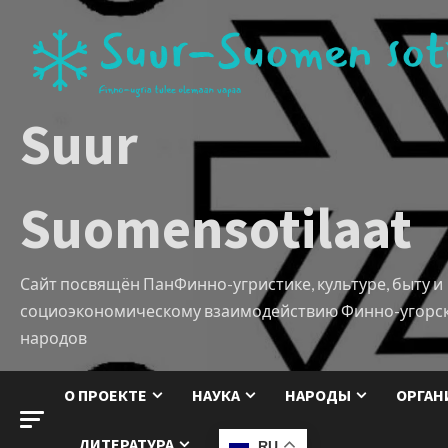
Suur
Suomensotilaat
Сайт посвящён ПанФинно-угристике, культуре, быту и
социоэкономическому взаимодействию Финно-угорс
народов
О ПРОЕКТЕ
НАУКА
НАРОДЫ
ОРГАН
ЛИТЕРАТУРА
RU