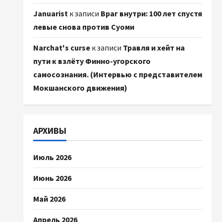
Januarist
к записи
Враг внутри: 100 лет спустя
левые снова против Суоми
Narchat's curse
к записи
Травля и хейт на
пути к взлёту Финно-угорского
самосознания. (Интервью с представителем
Мокшанского движения)
АРХИВЫ
Июль 2026
Июнь 2026
Май 2026
Апрель 2026