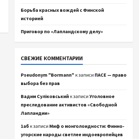
Борьба красных вождей с Финской
историей
Приговор по «Лапландскому делу»
СВЕЖИЕ КОММЕНТАРИИ
Pseudonym "Bormann"
к записи
ПАСЕ — право
выбора без прав
Вадим Суліковський
к записи
Уголовное
преследование активистов «Свободной
Лапландии»
1аб
к записи
Миф о монголоидности: Финно-
угорские народы светлее индоевропейцев