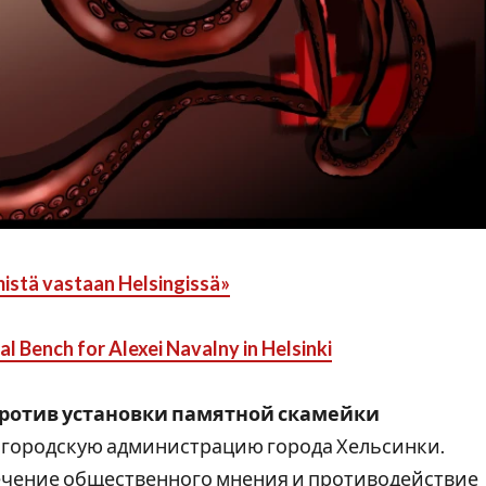
istä vastaan Helsingissä»
al Bench for Alexei Navalny in Helsinki
ротив установки памятной скамейки
 в городскую администрацию города Хельсинки.
ечение общественного мнения и противодействие