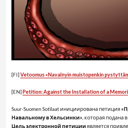
[FI]
Vetoomus «Navalnyin muistopenkin pystyttäm
[EN]
Petition: Against the Installation of a Memori
Suur-Suomen Sotilaat инициирована петиция
«П
Навальному в Хельсинки»
, которая подана
Цель
электронной петиции
является привл