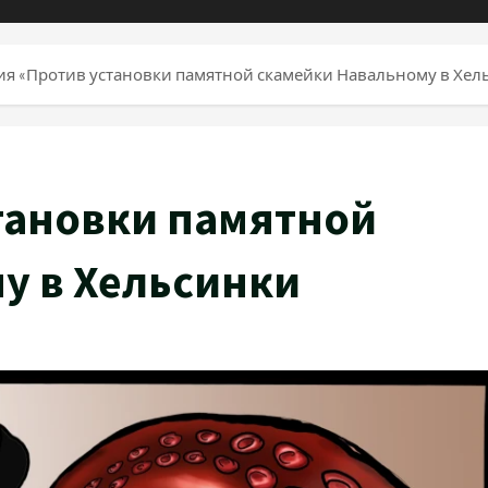
ия «Против установки памятной скамейки Навальному в Хел
тановки памятной
у в Хельсинки