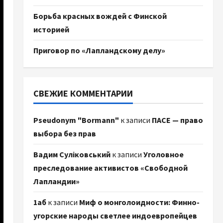
Борьба красных вождей с Финской
историей
Приговор по «Лапландскому делу»
СВЕЖИЕ КОММЕНТАРИИ
Pseudonym "Bormann"
к записи
ПАСЕ — право
выбора без прав
Вадим Суліковський
к записи
Уголовное
преследование активистов «Свободной
Лапландии»
1аб
к записи
Миф о монголоидности: Финно-
угорские народы светлее индоевропейцев