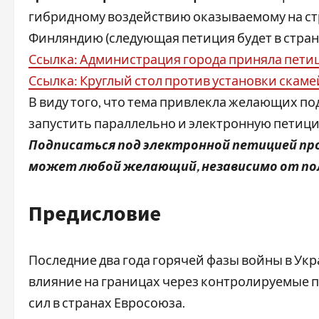
гибридному воздействию оказываемому на стр
Финляндию (следующая петиция будет в стран
Ссылка: Администрация города приняла пети
Ссылка: Круглый стол против установки скам
В виду того, что тема привлекла желающих п
запустить параллельно и электронную петиц
Подписаться под электронной петицией пр
может любой желающий, независимо от пол
Предисловие
Последние два года горячей фазы войны в Укр
влияние на границах через контролируемые 
сил в странах Евросоюза.