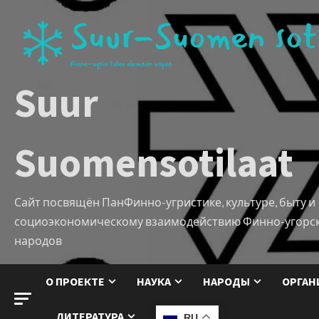
Suur
Suomensotilaat
Сайт посвящён ПанФинно-угристике, культуре, быту и
социоэкономическому взаимодействию Финно-угорс
народов
О ПРОЕКТЕ
НАУКА
НАРОДЫ
ОРГАН
ЛИТЕРАТУРА
RU