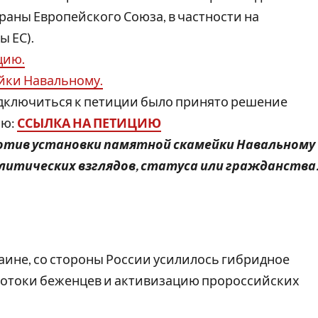
аны Европейского Союза, в частности на
ы ЕС).
цию.
ейки Навальному.
одключиться к петиции было принято решение
ию:
ССЫЛКА НА ПЕТИЦИЮ
отив установки памятной скамейки Навальному
итических взглядов, статуса или гражданства
аине, со стороны России усилилось гибридное
потоки беженцев и активизацию пророссийских