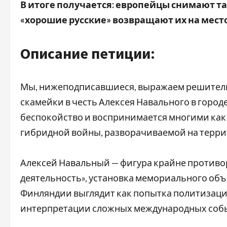
В итоге получается: европейцы снимают т
«хорошие русские» возвращают их на место
Описание петиции:
Мы, нижеподписавшиеся, выражаем решитель
скамейки в честь Алексея Навального в город
беспокойство и воспринимается многими ка
гибридной войны, разворачиваемой на терри
Алексей Навальный — фигура крайне противо
деятельность», установка мемориального объе
Финляндии выглядит как попытка политизаци
интерпретации сложных международных соб