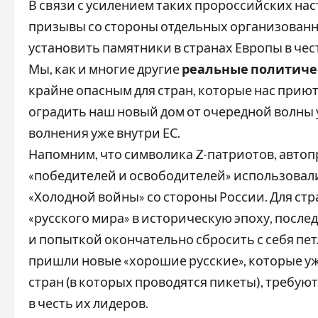
В связи с усилением таких пророссийских на
призывы со стороны отдельных организованн
установить памятники в странах Европы в чест
Мы, как и многие другие
реальные политиче
крайне опасным для стран, которые нас прию
оградить наш новый дом от очередной волны 
волнения уже внутри ЕС.
Напомним, что символика Z-патриотов, автоп
«победителей и освободителей» использовали
«Холодной войны» со стороны России. Для стр
«русского мира» в историческую эпоху, посл
и попыткой окончательно сбросить с себя пет
пришли новые «хорошие русские», которые 
стран (в которых проводятся пикеты), требу
в честь их лидеров.