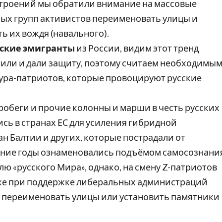
строений мы обратили внимание на массовые
ых групп активистов переименовать улицы и
ь их вождя (навального).
ские эмигранты
из России, видим этот тренд
тили и дали защиту, поэтому считаем необходимы
ура-патриотов, которые провоцируют русские
робеги и прочие колонны и марши в честь русских
сь в странах ЕС для усиления гибридной
ан Балтии и других, которые пострадали от
едние годы ознаменовались подъёмом самосознани
лю «русского Мира», однако, на смену Z-патриотов
уже при поддержке либеральных администраций
ют переименовать улицы или установить памятники