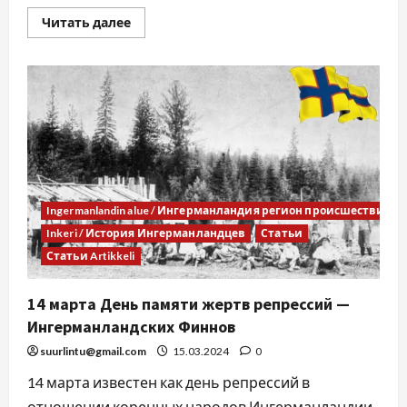
Читать далее
Ingermanlandin alue / Ингерманландия регион происшествия
Inkeri / История Ингерманландцев
Статьи
Статьи Artikkeli
14 марта День памяти жертв репрессий —
Ингерманландских Финнов
suurlintu@gmail.com
15.03.2024
0
14 марта известен как день репрессий в
отношении коренных народов Ингерманландии,