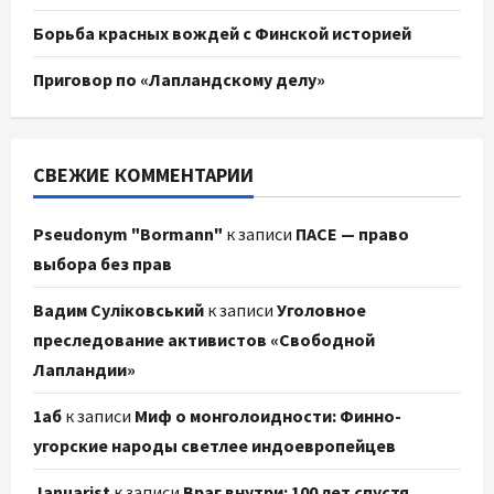
Борьба красных вождей с Финской историей
Приговор по «Лапландскому делу»
СВЕЖИЕ КОММЕНТАРИИ
Pseudonym "Bormann"
к записи
ПАСЕ — право
выбора без прав
Вадим Суліковський
к записи
Уголовное
преследование активистов «Свободной
Лапландии»
1аб
к записи
Миф о монголоидности: Финно-
угорские народы светлее индоевропейцев
Januarist
к записи
Враг внутри: 100 лет спустя