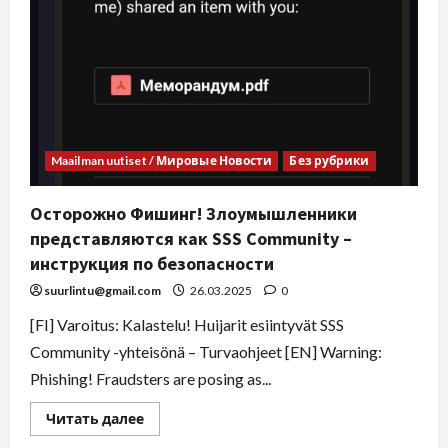
Maailman uutiset / Мировые Новости
Без рубрики
Осторожно Фишинг! Злоумышленники
представляются как SSS Community –
инструкция по безопасности
suurlintu@gmail.com
26.03.2025
0
[FI] Varoitus: Kalastelu! Huijarit esiintyvät SSS
Community -yhteisönä – Turvaohjeet [EN] Warning:
Phishing! Fraudsters are posing as...
Читать далее