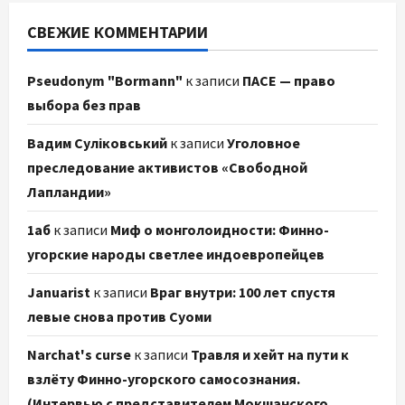
СВЕЖИЕ КОММЕНТАРИИ
Pseudonym "Bormann"
к записи
ПАСЕ — право
выбора без прав
Вадим Суліковський
к записи
Уголовное
преследование активистов «Свободной
Лапландии»
1аб
к записи
Миф о монголоидности: Финно-
угорские народы светлее индоевропейцев
Januarist
к записи
Враг внутри: 100 лет спустя
левые снова против Суоми
Narchat's curse
к записи
Травля и хейт на пути к
взлёту Финно-угорского самосознания.
(Интервью с представителем Мокшанского