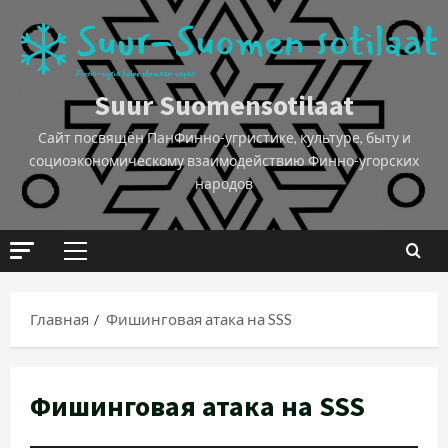
Suur Suomensotilaat
Сайт посвящён ПанФинно-угристике, культуре, быту и
социоэкономическому взаимодействию Финно-угорских
народов
Главная
Фишинговая атака на SSS
Фишинговая атака на SSS