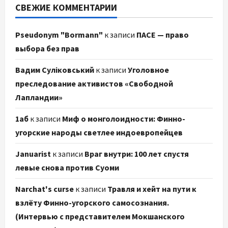
СВЕЖИЕ КОММЕНТАРИИ
Pseudonym "Bormann"
к записи
ПАСЕ — право
выбора без прав
Вадим Суліковський
к записи
Уголовное
преследование активистов «Свободной
Лапландии»
1аб
к записи
Миф о монголоидности: Финно-
угорские народы светлее индоевропейцев
Januarist
к записи
Враг внутри: 100 лет спустя
левые снова против Суоми
Narchat's curse
к записи
Травля и хейт на пути к
взлёту Финно-угорского самосознания.
(Интервью с представителем Мокшанского