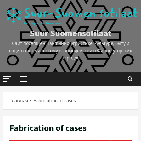
Suur Suomensotilaat
Сайт посвящён ПанФинно-угристике, культуре, быту и
социоэкономическому взаимодействию Финно-угорских
народов
Главная
Fabrication of cases
Fabrication of cases