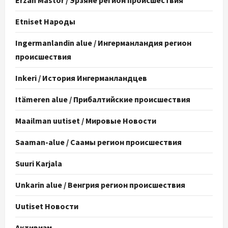
Erzän Mastor / Эрзяне регион происшествия
Etniset Народы
Ingermanlandin alue / Ингерманландия регион
происшествия
Inkeri / История Ингерманландцев
Itämeren alue / Прибалтийские происшествия
Maailman uutiset / Мировые Новости
Saaman-alue / Саамы регион происшествия
Suuri Karjala
Unkarin alue / Венгрия регион происшествия
Uutiset Новости
Активизм