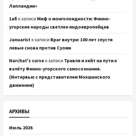
Лапландии»
1аб
к записи
Миф о монголоидности: Финно-
угорские народы светлее индоевропейцев
Januarist
к записи
Враг внутри: 100 лет спустя
левые снова против Суоми
Narchat's curse
к записи
Травля и хейт на пути к
взлёту Финно-угорского самосознания.
(Интервью с представителем Мокшанского
движения)
АРХИВЫ
Июль 2026