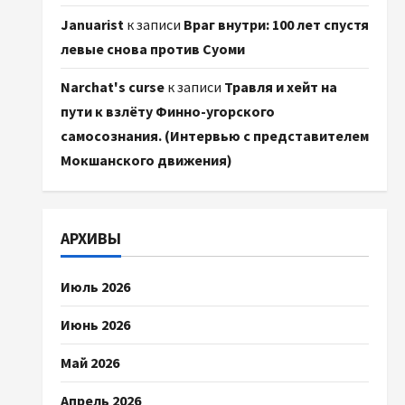
Januarist
к записи
Враг внутри: 100 лет спустя
левые снова против Суоми
Narchat's curse
к записи
Травля и хейт на
пути к взлёту Финно-угорского
самосознания. (Интервью с представителем
Мокшанского движения)
АРХИВЫ
Июль 2026
Июнь 2026
Май 2026
Апрель 2026