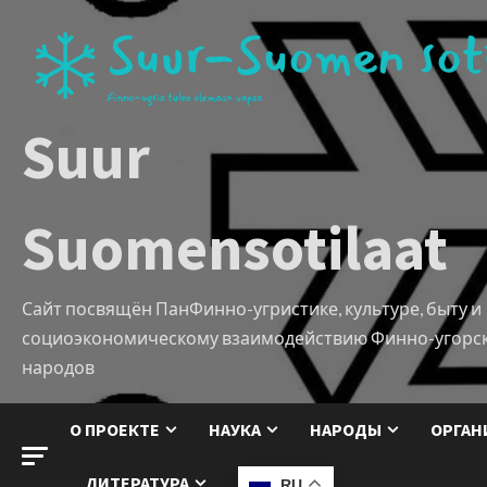
Suur
Suomensotilaat
Сайт посвящён ПанФинно-угристике, культуре, быту и
социоэкономическому взаимодействию Финно-угорс
народов
О ПРОЕКТЕ
НАУКА
НАРОДЫ
ОРГАН
ЛИТЕРАТУРА
RU