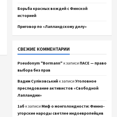
Борьба красных вождей с Финской
историей
Приговор по «Лапландскому делу»
СВЕЖИЕ КОММЕНТАРИИ
Pseudonym "Bormann"
к записи
ПАСЕ — право
выбора без прав
Вадим Суліковський
к записи
Уголовное
преследование активистов «Свободной
Лапландии»
1аб
к записи
Миф о монголоидности: Финно-
угорские народы светлее индоевропейцев