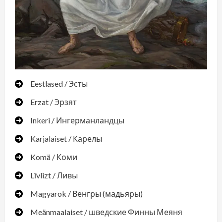
Eestlased / Эсты
Erzat / Эрзят
Inkeri / Ингерманландцы
Karjalaiset / Карелы
Komä / Коми
Līvlizt / Ливы
Magyarok / Венгры (мадьяры)
Meänmaalaiset / шведские Финны Меяня