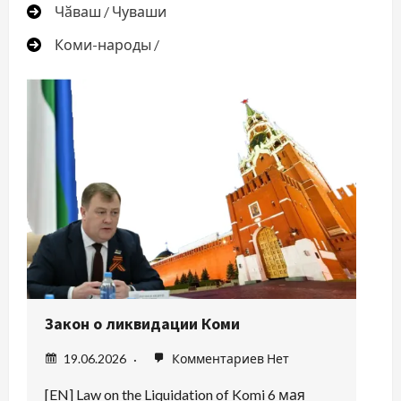
Чӑваш / Чуваши
Коми-народы /
Борьба красных вождей с Финской
историей