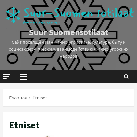
Suur Suomensotilaat
Сайт посвящён ПанФинно-угристике, культуре, быту и
социоэкономическому взаимодействию Финно-угорских
народов
Главная
Etniset
Etniset