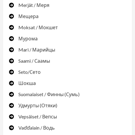
Merjät / Меря
Мещера
Moksat / Мокшет
Мурома
Mari / Марийцы
Saami / Саамы
Seto/Сето
Шокша
Suomalaiset / Финны (Сумь)
Удмурты (Отяки)
Vepsäiset / Вепсы
Vaďďalain / Водь