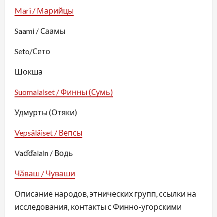
Mari / Марийцы
Saami / Саамы
Seto/Сето
Шокша
Suomalaiset / Финны (Сумь)
Удмурты (Отяки)
Vepsäläiset / Вепсы
Vaďďalain / Водь
Чӑваш / Чуваши
Описание народов, этнических групп, ссылки на
исследования, контакты с Финно-угорскими