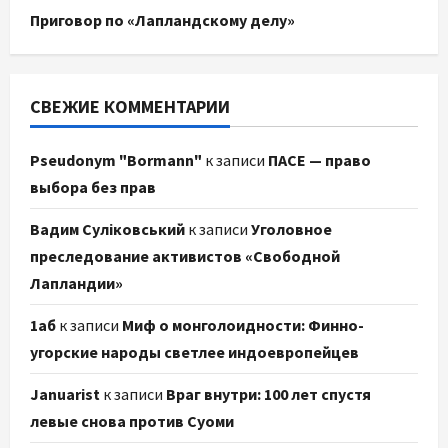
Приговор по «Лапландскому делу»
СВЕЖИЕ КОММЕНТАРИИ
Pseudonym "Bormann"
к записи
ПАСЕ — право
выбора без прав
Вадим Суліковський
к записи
Уголовное
преследование активистов «Свободной
Лапландии»
1аб
к записи
Миф о монголоидности: Финно-
угорские народы светлее индоевропейцев
Januarist
к записи
Враг внутри: 100 лет спустя
левые снова против Суоми