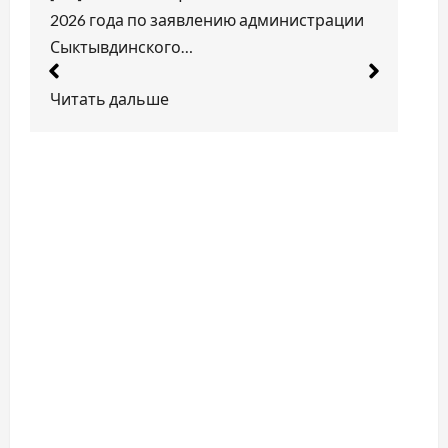
14.06.2026
Комментариев Нет
[EN] The Struggle of the Red Leaders Against
Finnish History [FI] Punaisten johtajien taistelu
Suomen…
Читать дальше