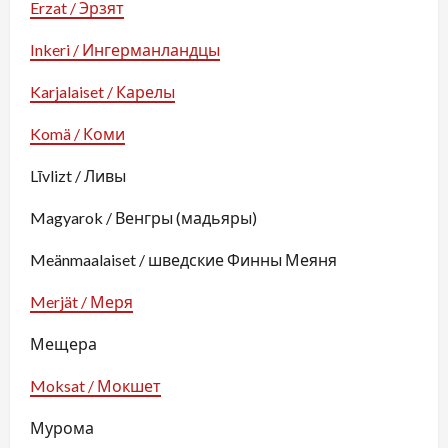
Erzat / Эрзят
Inkeri / Ингерманландцы
Karjalaiset / Карелы
Komä / Коми
Līvlizt / Ливы
Magyarok / Венгры (мадьяры)
Meänmaalaiset / шведские Финны Меяня
Merjät / Меря
Мещера
Moksat / Мокшет
Мурома