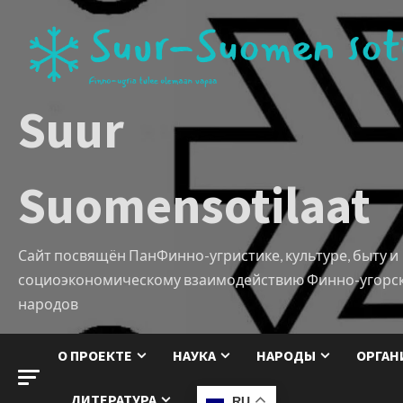
Suur
Suomensotilaat
Сайт посвящён ПанФинно-угристике, культуре, быту и
социоэкономическому взаимодействию Финно-угорс
народов
О ПРОЕКТЕ
НАУКА
НАРОДЫ
ОРГАН
ЛИТЕРАТУРА
RU