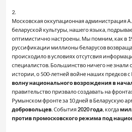
2.
Московская оккупационная администрация А.
беларуской культуры, нашего языка, подрыва
оптимистично настроены. Мы помним, как в 19
руссификации миллионы беларусов возвращали
происходило в условиях отсутсвия информаци
специалистов. Большинство ничего не знали 
истории, о 500-летней войне наших предков 
волну национального возрождения в начале 
правительство призвало создавать на фронта
Румынском фронте за 10 дней в Беларускую а
добровольцев
. События
2020 года
, когда
мил
против промосковского режима под наци