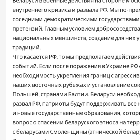
Беларуси в военные действия на стороне Моск
внутреннего кризиса и развала РФ. Мы по-пр
соседними демократическими государствами
претензий. Главным условием добрососедства
национальных меншинств, создание для них ус
традиций.
Что касается РФ, то мы предполагаем действи
событий. Если после поражения в Украине РФ
необходимость укрепления границ с агрессив
наших восточных рубежах и установление со
Польшей, странами Балтии. Беларуси необходи
развал РФ, патриоты будут поддерживать вс
и новые государственные образования, которы
вопрос о спасении беларуского этноса на те
с беларусами Смоленщины (этнической белар