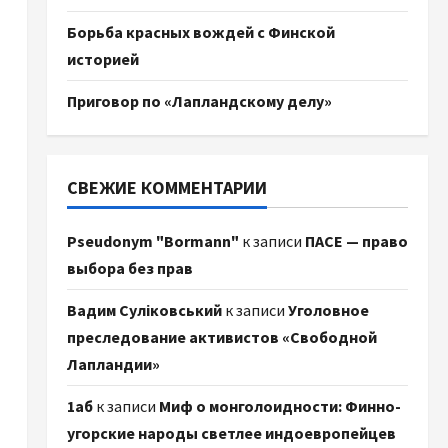
Борьба красных вождей с Финской
историей
Приговор по «Лапландскому делу»
СВЕЖИЕ КОММЕНТАРИИ
Pseudonym "Bormann"
к записи
ПАСЕ — право
выбора без прав
Вадим Суліковський
к записи
Уголовное
преследование активистов «Свободной
Лапландии»
1аб
к записи
Миф о монголоидности: Финно-
угорские народы светлее индоевропейцев