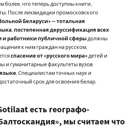
ем более, что теперь доступны книги,
ты. После ликвидации промосковского
Вольной Беларуси» — тотальная
зыка
,
постепенная деруссификация всех
 и работники публичной сферы
должны
бращения к ним граждан на русском,
ется
спасение от «русского мира»
детей и
ы и гуманитарные факультеты вузов
 языке
. Специалистам точных наук и
достаточный срок для освоения белар.
otilaat есть географо-
Балтоскандия», мы считаем что