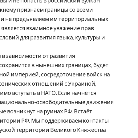
вы и не попасть в российский вулкан
ежнему признаём границы со всеми
 и не предъявляем им территориальных
 является взаимное уважение прав
ловий для развития языка, культуры и
я в зависимости от развития
 сохранится в нынешних границах, будет
ной империей, сосредоточение войск на
юзнических отношений с Украиной,
мо вступать в НАТО. Если начнётся
е национально-освободительные движения
е возникнут на руинах РФ. Встаёт
рритории РФ. Мы поддерживаем контакты
уской территории Великого Княжества