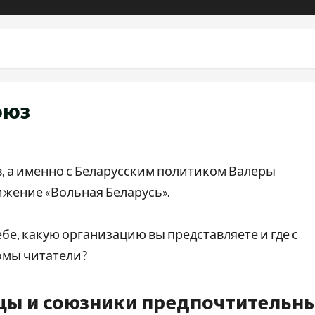
оюз
, а именно с Беларусским политиком Валеры
жение «Вольная Беларусь».
ебе, какую организацию вы представляете и где с
омы читатели?
ицы и союзники предпочтительн