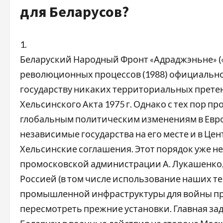
для Беларусов?
1.
Беларуский Народный Фронт «Адраджэньне» («
революционных процессов (1988) официально 
государству никаких территориальных прет
Хельсинского Акта 1975 г. Однако с тех пор 
глобальным политическим изменениям в Евро
независимые государства на его месте и в Це
Хельсинские соглашения. Этот порядок уже не
промосковской администрации А. Лукашенко, а
Россией (в том числе использование наших т
промышленной инфраструктуры для войны пр
пересмотреть прежние установки. Главная зад