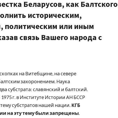
естка Беларусов, как Балтского
полнить историческим,
, политическим или иным
азав связь Вашего народа с
аскопках на Витебщине, на севере
балтским захоронением. Наука
два субстрата: славянский и балтский.
 1975 г. в Институте Истории АН БССР
тему субстратов нашей нации.
КГБ
и на эту тему были запрещены
.