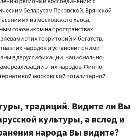
елению региона и воссоединению с
ическим беларусам Псковской, Брянской
пасения их из московского хаоса.
ным союзником на пространствах
яевами этих территорий и богатств.
ва этих народов и установит с ними
аны в деруссификации, национально-
самореализации этих народов. Финно-
ьтернативой московской тоталитарной
туры, традиций. Видите ли Вы
русской культуры, а вслед и
хранения народа Вы видите?