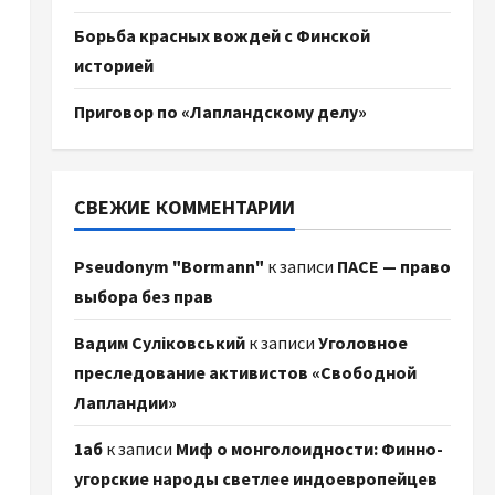
Борьба красных вождей с Финской
историей
Приговор по «Лапландскому делу»
СВЕЖИЕ КОММЕНТАРИИ
Pseudonym "Bormann"
к записи
ПАСЕ — право
выбора без прав
Вадим Суліковський
к записи
Уголовное
преследование активистов «Свободной
Лапландии»
1аб
к записи
Миф о монголоидности: Финно-
угорские народы светлее индоевропейцев