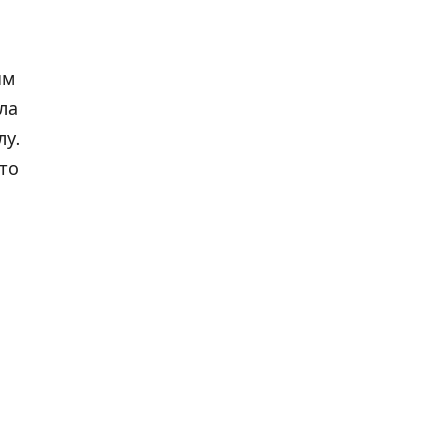
ым
ла
лу.
 то