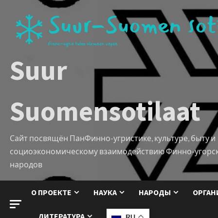
Suur
Suomensotilaat
Сайт посвящён ПанФинно-угристике, культуре, быту и
социоэкономическому взаимодействию Финно-угорс
народов
О ПРОЕКТЕ
НАУКА
НАРОДЫ
ОРГАН
ЛИТЕРАТУРА
RU