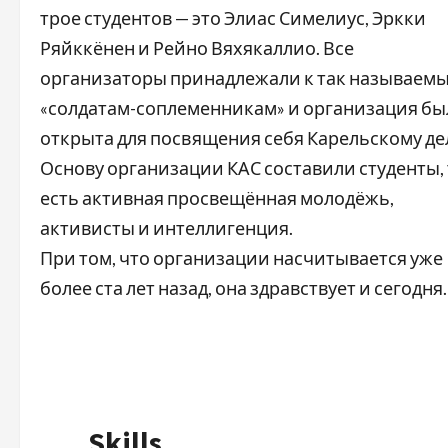
трое студентов — это Элиас Симелиус, Эркки
Ряйккёнен и Рейно Вяхякаллио. Все
организаторы принадлежали к так называем
«солдатам-соплеменникам» и организация бы
открыта для посвящения себя Карельскому де
Основу организации КАС составили студенты,
есть активная просвещённая молодёжь,
активисты и интеллигенция.
При том, что организации насчитывается уже
более ста лет назад, она здравствует и сегодня.
Skills