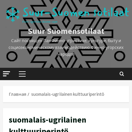
Suur Suomensotilaat
Сайт посвящён ПанФинно-угристике, культуре, быту и
социоэкономическому взаимодействию Финно-угорских
народов
Главная
suomalais-ugrilainen kulttuuriperintö
suomalais-ugrilainen
kulttuuriperintö