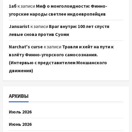
1аб
к записи
Миф о монголоидности: Финно-
угорские народы светлее индоевропейцев
Januarist
к записи
Враг внутри: 100 лет спустя
левые снова против Суоми
Narchat's curse
к записи
Травля и хейт на пути к
взлёту Финно-угорского самосознания.
(Интервью с представителем Мокшанского
движения)
АРХИВЫ
Июль 2026
Июнь 2026