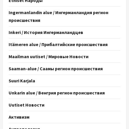
Etniset Народы
Ingermanlandin alue / Ингерманландия регион
происшествия
Inkeri / История Ингерманландцев
Itämeren alue / Прибалтийские происшествия
Maailman uutiset / Мировые Новости
Saaman-alue / Саамы регион происшествия
Suuri Karjala
Unkarin alue / Венгрия регион происшествия
Uutiset Новости
Активизм