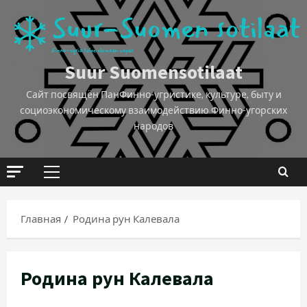
Suur Suomensotilaat
Сайт посвящён ПанФинно-угристике, культуре, быту и
социоэкономическому взаимодействию Финно-угорских
народов
Главная
Родина рун Калевала
Родина рун Калевала