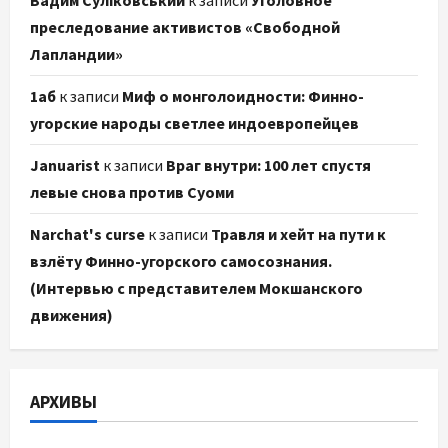
Вадим Суліковський
к записи
Уголовное
преследование активистов «Свободной
Лапландии»
1аб
к записи
Миф о монголоидности: Финно-
угорские народы светлее индоевропейцев
Januarist
к записи
Враг внутри: 100 лет спустя
левые снова против Суоми
Narchat's curse
к записи
Травля и хейт на пути к
взлёту Финно-угорского самосознания.
(Интервью с представителем Мокшанского
движения)
АРХИВЫ