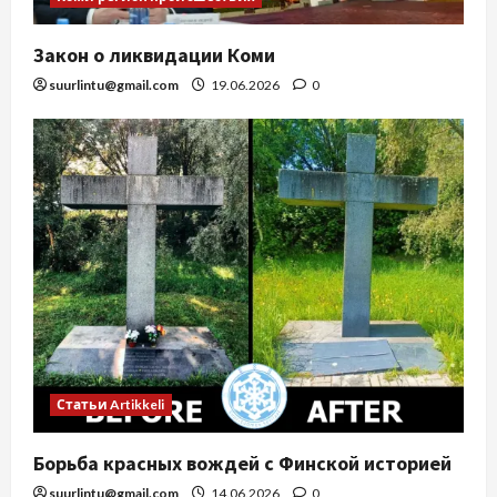
Закон о ликвидации Коми
suurlintu@gmail.com
19.06.2026
0
Статьи Artikkeli
Борьба красных вождей с Финской историей
suurlintu@gmail.com
14.06.2026
0