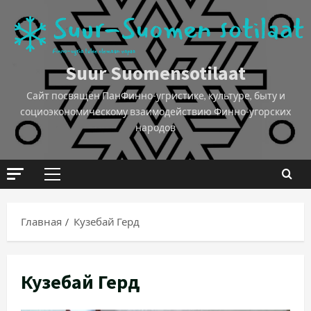
Suur Suomensotilaat
Сайт посвящён ПанФинно-угристике, культуре, быту и
социоэкономическому взаимодействию Финно-угорских
народов
Главная
Кузебай Герд
Кузебай Герд