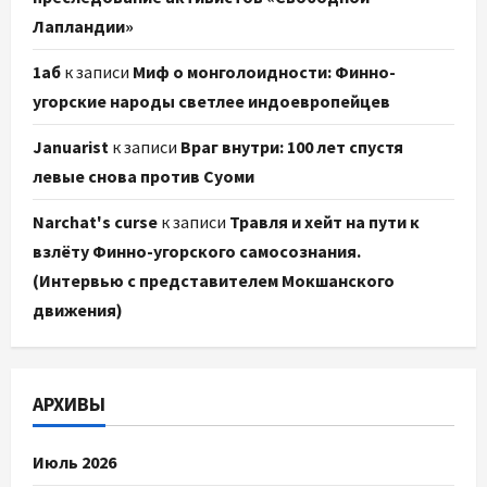
Лапландии»
1аб
к записи
Миф о монголоидности: Финно-
угорские народы светлее индоевропейцев
Januarist
к записи
Враг внутри: 100 лет спустя
левые снова против Суоми
Narchat's curse
к записи
Травля и хейт на пути к
взлёту Финно-угорского самосознания.
(Интервью с представителем Мокшанского
движения)
АРХИВЫ
Июль 2026