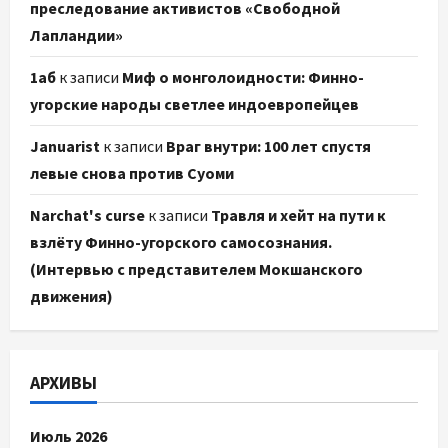
преследование активистов «Свободной
Лапландии»
1аб
к записи
Миф о монголоидности: Финно-
угорские народы светлее индоевропейцев
Januarist
к записи
Враг внутри: 100 лет спустя
левые снова против Суоми
Narchat's curse
к записи
Травля и хейт на пути к
взлёту Финно-угорского самосознания.
(Интервью с представителем Мокшанского
движения)
АРХИВЫ
Июль 2026