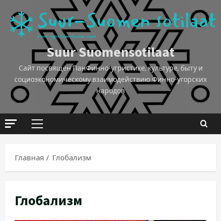
Suur Suomensotilaat
Сайт посвящён ПанФинно-угристике, культуре, быту и
социоэкономическому взаимодействию Финно-угорских
народов
Главная
Глобализм
Глобализм