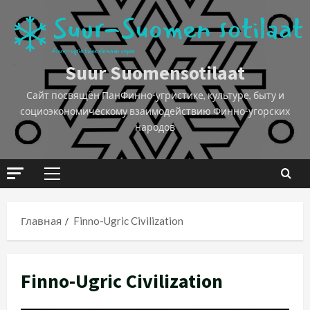
Suur Suomensotilaat
Сайт посвящён ПанФинно-угристике, культуре, быту и
социоэкономическому взаимодействию Финно-угорских
народов
Главная
Finno-Ugric Civilization
Finno-Ugric Civilization