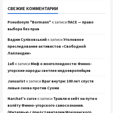
СВЕЖИЕ КОММЕНТАРИИ
Pseudonym "Bormann"
к записи
ПАСЕ — право
выбора без прав
Вадим Суліковський
к записи
Уголовное
преследование активистов «Свободной
Лапландии»
1аб
к записи
Миф о монголоидности: Финно-
угорские народы светлее индоевропейцев
Januarist
к записи
Враг внутри: 100 лет спустя
левые снова против Суоми
Narchat's curse
к записи
Травля и хейт на пути к
взлёту Финно-угорского самосознания.
(Интервью с представителем Мокшанского