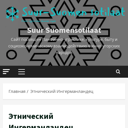
Suur Suomensotilaat
Сайт посвящён ПанФинно-угристике, культуре, быту и
социоэкономическому взаимодействию Финно-угорских
народов
Главная
Этнический Ингерманландец
Этнический
Ингерманландец