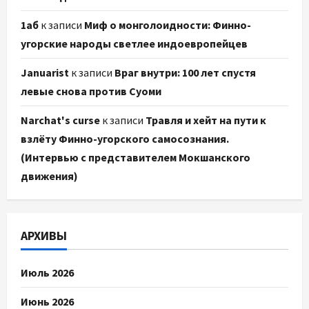
1аб
к записи
Миф о монголоидности: Финно-
угорские народы светлее индоевропейцев
Januarist
к записи
Враг внутри: 100 лет спустя
левые снова против Суоми
Narchat's curse
к записи
Травля и хейт на пути к
взлёту Финно-угорского самосознания.
(Интервью с представителем Мокшанского
движения)
АРХИВЫ
Июль 2026
Июнь 2026