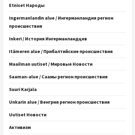
Etniset Народы
Ingermanlandin alue / Ингерманландия регион
происшествия
Inkeri / История Ингерманландцев
Itämeren alue / Прибалтийские происшествия
Maailman uutiset / Мировые Новости
Saaman-alue / Саамы регион происшествия
Suuri Karjala
Unkarin alue / Венгрия регион происшествия
Uutiset Новости
Активизм