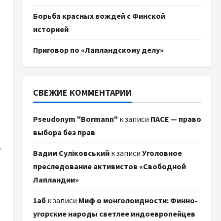
Борьба красных вождей с Финской
историей
Приговор по «Лапландскому делу»
СВЕЖИЕ КОММЕНТАРИИ
Pseudonym "Bormann"
к записи
ПАСЕ — право
выбора без прав
.
Вадим Суліковський
к записи
Уголовное
преследование активистов «Свободной
Лапландии»
1аб
к записи
Миф о монголоидности: Финно-
угорские народы светлее индоевропейцев