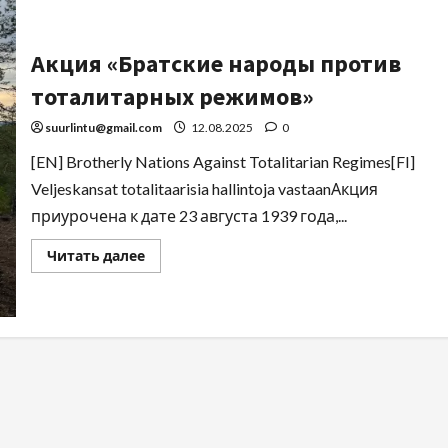
Акция «Братские народы против
тоталитарных режимов»
suurlintu@gmail.com
12.08.2025
0
[EN] Brotherly Nations Against Totalitarian Regimes[FI]
Veljeskansat totalitaarisia hallintoja vastaanАкция
приурочена к дате 23 августа 1939 года,...
Читать далее