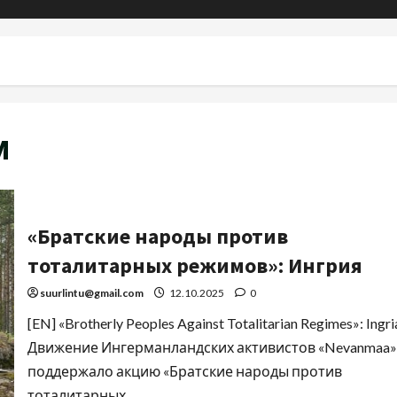
м
«Братские народы против
тоталитарных режимов»: Ингрия
suurlintu@gmail.com
12.10.2025
0
[EN] «Brotherly Peoples Against Totalitarian Regimes»: Ingri
Движение Ингерманландских активистов «Nevanmaa»
поддержало акцию «Братские народы против
тоталитарных...