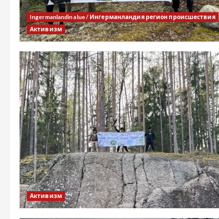
Ingermanlandin alue / Ингерманландия регион происшествия
Активизм
Активизм