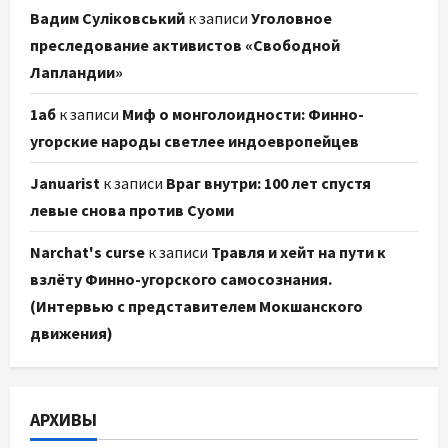
Вадим Суліковський
к записи
Уголовное
преследование активистов «Свободной
Лапландии»
1аб
к записи
Миф о монголоидности: Финно-
угорские народы светлее индоевропейцев
Januarist
к записи
Враг внутри: 100 лет спустя
левые снова против Суоми
Narchat's curse
к записи
Травля и хейт на пути к
взлёту Финно-угорского самосознания.
(Интервью с представителем Мокшанского
движения)
АРХИВЫ