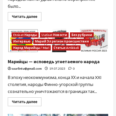
было...
Читать далее
Etniset Народы
Uutiset Новости
Без рубрики
Интервью
Марий Эл регион происшествия
Народ Марийцы / Mari
Статьи Artikkeli
Марийцы — исповедь угнетаемого народа
suurlintu@gmail.com
19.07.2023
0
В эпоху неокоммунизма, конца ХХ и начала XXI
столетия, народы Финно-угорской группы
сознательно уничтожаются в границах так...
Читать далее