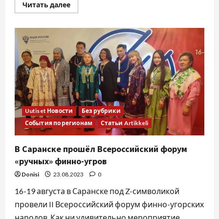
Читать далее
Uutiset Новости
Без рубрики
События по регионам
Статьи Artikkeli
В Саранске прошёл Всероссийский форум
«ручных» финно-угров
Donisi
23.08.2023
0
16-19 августа в Саранске под Z-символикой
провели II Всероссийский форум финно-угорских
народов. Как ни удивительно мероприятие