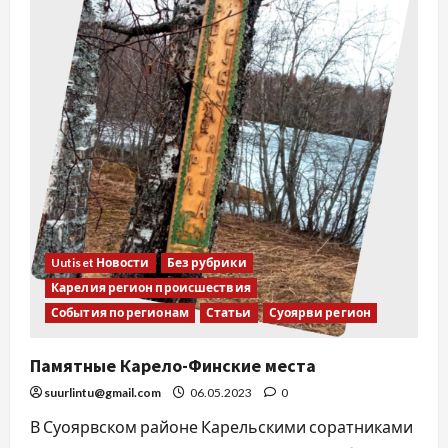
Uutiset Новости
Без рубрики
Карелия регион происшествия
События по регионам
Статьи
Суоярви регион
Памятные Карело-Финские места
suurlintu@gmail.com
06.05.2023
0
В Суоярвском районе Карельскими соратниками