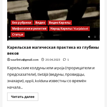
Без рубрики
Видео
Видео Карелы
Мифология и религия
Народ Карелы / Karjalaiset
Статьи
Карельская магическая практика из глубины
веков
suurlintu@gmail.com
20.04.2023
1
Карельские колдуны или arpoja (прорицатели и
предсказатели), tietäjä (ведуны, провидцы,
знахари), oppii, kolduna известны со времён
начала...
Читать далее