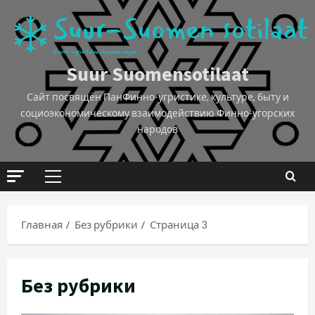
Suur Suomensotilaat
Сайт посвящён ПанФинно-угристике, культуре, быту и
социоэкономическому взаимодействию Финно-угорских
народов
Главная
Без рубрики
Страница 3
Без рубрики