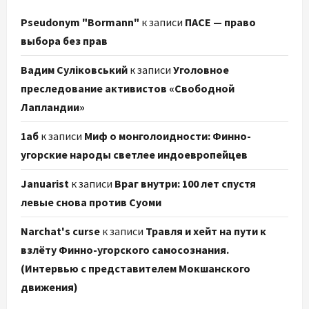
Pseudonym "Bormann"
к записи
ПАСЕ — право
выбора без прав
Вадим Суліковський
к записи
Уголовное
преследование активистов «Свободной
Лапландии»
1аб
к записи
Миф о монголоидности: Финно-
угорские народы светлее индоевропейцев
Januarist
к записи
Враг внутри: 100 лет спустя
левые снова против Суоми
Narchat's curse
к записи
Травля и хейт на пути к
взлёту Финно-угорского самосознания.
(Интервью с представителем Мокшанского
движения)